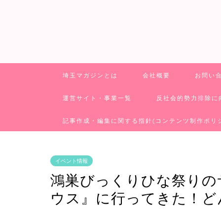
埼玉マガジンとは
会社概要
お問い
運営サイト・事業一覧
反社会的勢力排除に
記事作成・編集に関する指針(コンテンツ制作ポリ
イベント情報
鴻巣びっくりひな祭りの
ウス』に行ってきた！ど