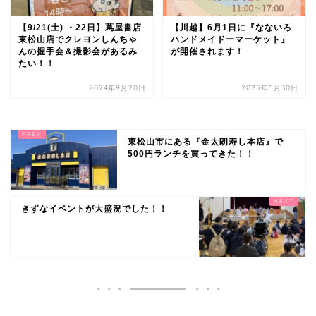
【9/21(土) ・22日】蔦屋書店
【川越】6月1日に『なないろ
東松山店でクレヨンしんちゃ
ハンドメイドーマーケット』
んの握手会＆撮影会があるみ
が開催されます！
たい！！
2024年9月20日
2025年5月30日
東松山市にある『金太朗寿し本店』で
500円ランチを買ってきた！！
きずなイベントが大盛況でした！！