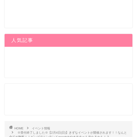
人気記事
HOME
イベント情報
※受付終了しました※【2月4日(日)】きずなイベントが開催されます！！なんと
全てが無料！！ビンゴでニンテンドーswitchやオモチャも当たるかも！？