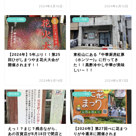
2024年6月16日
2024年6月16日
イベント情報
グルメ情報
【2024年】5年ぶり！！第25
東松山にある『中華厨房紅豚
回ひがしまつやま花火大会が
（ホンツー)』に行ってき
開催されます！！
た！！黒酢冷やし中華が美味
しい～！！
2024年6月14日
2024年6月13日
閉店情報
イベント情報
えっ！？まじ？残念ながら、
【2024年】第27回べに花まつ
あの百貨店が8月18日で閉店と
りが今週末に開催されま