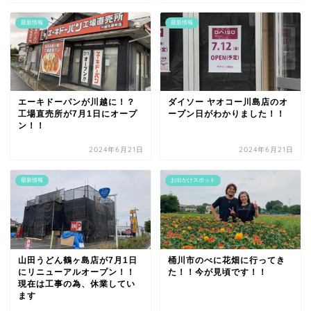
最新情報
最新情報
エーキドーパンが川越に！？
ダイソー ヤオコー川島店のオ
工場直売所が7月1日にオープ
ープン日がわかりました！！
ン！！
2024年6月21日
2024年6月21日
最新情報
お出かけスポット
山田うどん鶴ヶ島店が7月1日
桶川市のべに花畑に行ってき
にリニューアルオープン！！
た！！今が見頃です！！
現在は工事の為、休業してい
ます