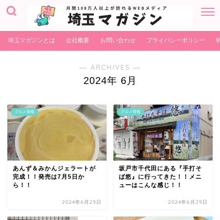
埼玉マガジンとは
会社概要
お問い合わせ
プライバシーポリシー
― ARCHIVES ―
2024年 6月
グルメ情報
グルメ情報
あんず＆みかんジェラートが
坂戸市千代田にある『手打そ
完成！！発売は7月5日か
ば悠』に行ってきた！！メニ
ら！！
ューはこんな感じ！！
2024年6月29日
2024年6月29日