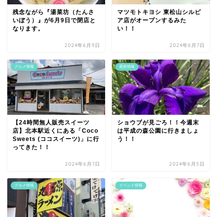
残念ながら『湯菜坊（たんさ
マツモトキヨシ 東松山シルピ
いぼう）』が6月9日で閉店と
ア店がオープンするみた
なります。
い！！
2024年6月9日
2024年6月7日
グルメ情報
最新情報
【24時間無人販売スイーツ
ショウブが見ごろ！！今週末
店】北本駅近くにある「Coco
は平成の森公園に行きましょ
Sweets (ココスイーツ)」に行
う！！
ってきた！！
2024年6月7日
2024年6月5日
グルメ情報
イベント情報