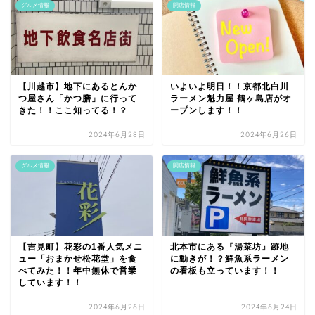
グルメ情報
開店情報
【川越市】地下にあるとんか
いよいよ明日！！京都北白川
つ屋さん「かつ膳」に行って
ラーメン魁力屋 鶴ヶ島店がオ
きた！！ここ知ってる！？
ープンします！！
2024年6月28日
2024年6月26日
グルメ情報
開店情報
【吉見町】花彩の1番人気メニ
北本市にある『湯菜坊』跡地
ュー「おまかせ松花堂」を食
に動きが！？鮮魚系ラーメン
べてみた！！年中無休で営業
の看板も立っています！！
しています！！
2024年6月26日
2024年6月24日