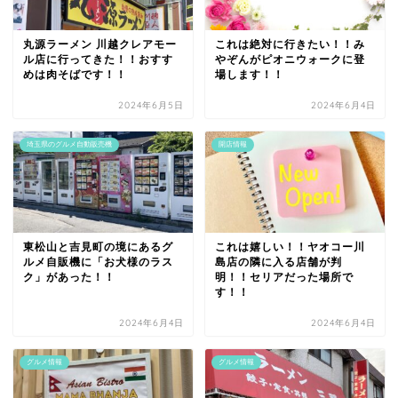
丸源ラーメン 川越クレアモー
これは絶対に行きたい！！み
ル店に行ってきた！！おすす
やぞんがピオニウォークに登
めは肉そばです！！
場します！！
2024年6月5日
2024年6月4日
埼玉県のグルメ自動販売機
開店情報
東松山と吉見町の境にあるグ
これは嬉しい！！ヤオコー川
ルメ自販機に「お犬様のラス
島店の隣に入る店舗が判
ク」があった！！
明！！セリアだった場所で
す！！
2024年6月4日
2024年6月4日
グルメ情報
グルメ情報