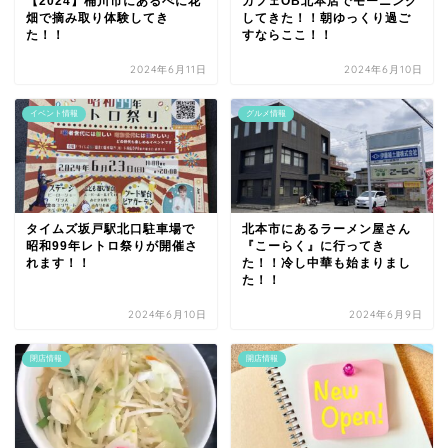
【2024】桶川市にあるべに花
カフェOB北本店でモーニング
畑で摘み取り体験してき
してきた！！朝ゆっくり過ご
た！！
すならここ！！
2024年6月11日
2024年6月10日
イベント情報
グルメ情報
タイムズ坂戸駅北口駐車場で
北本市にあるラーメン屋さん
昭和99年レトロ祭りが開催さ
『こーらく』に行ってき
れます！！
た！！冷し中華も始まりまし
た！！
2024年6月10日
2024年6月9日
閉店情報
開店情報