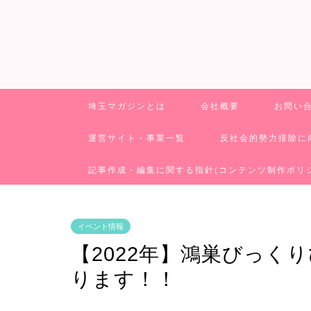
埼玉マガジンとは
会社概要
お問い
運営サイト・事業一覧
反社会的勢力排除に
記事作成・編集に関する指針(コンテンツ制作ポリ
イベント情報
【2022年】鴻巣びっく
ります！！