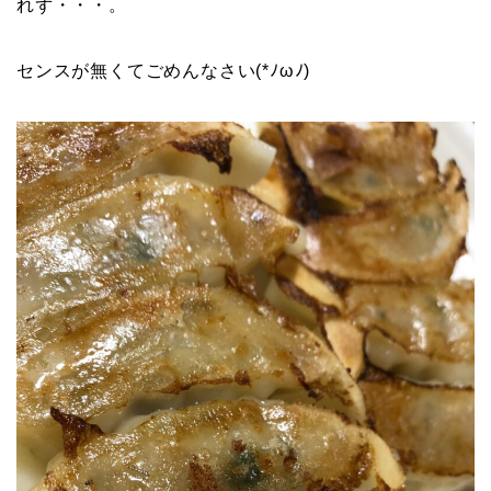
れず・・・。
センスが無くてごめんなさい(*ﾉωﾉ)