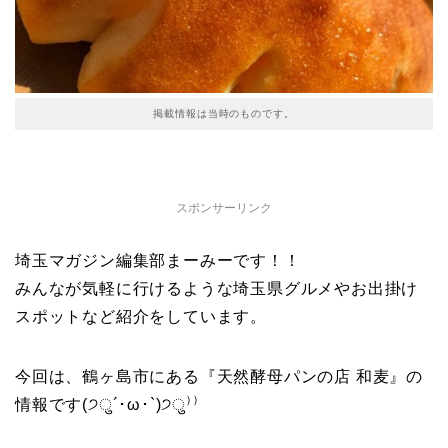
掲載情報は当時のものです。
スポンサーリンク
埼玉マガジン編集部まーみーです！！
みんなが気軽に行けるような埼玉県グルメやお出掛け
スポットなど紹介をしています。
今回は、鶴ヶ島市にある『天然酵母パンの店 和麦』の
情報です(੭ु´･ω･`)੭ु⁾⁾