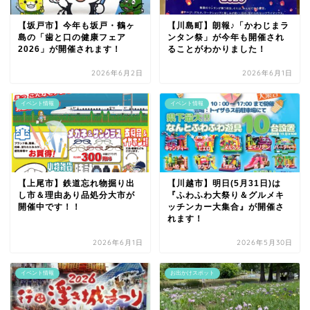
【坂戸市】今年も坂戸・鶴ヶ
【川島町】朗報♪「かわじまラ
島の「歯と口の健康フェア
ンタン祭」が今年も開催され
2026」が開催されます！
ることがわかりました！
2026年6月2日
2026年6月1日
イベント情報
イベント情報
【上尾市】鉄道忘れ物掘り出
【川越市】明日(5月31日)は
し市＆理由あり品処分大市が
『ふわふわ大祭り＆グルメキ
開催中です！！
ッチンカー大集合』が開催さ
れます！
2026年6月1日
2026年5月30日
イベント情報
お出かけスポット