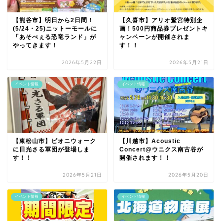
【熊谷市】明日から2日間！
【久喜市】アリオ鷲宮特別企
(5/24・25)ニットーモールに
画！500円商品券プレゼントキ
「あそべぇる恐竜ランド」が
ャンペーンが開催されま
やってきます！
す！！
2026年5月22日
2026年5月21日
イベント情報
イベント情報
【東松山市】ピオニウォーク
【川越市】Acoustic
に日光さる軍団が登場しま
Concert@ウニクス南古谷が
す！！
開催されます！！
2026年5月21日
2026年5月20日
イベント情報
イベント情報