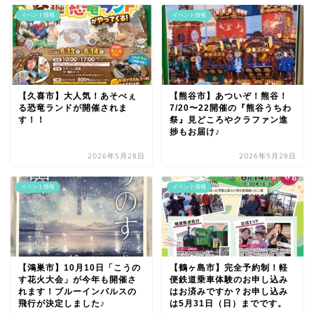
イベント情報
イベント情報
【久喜市】大人気！あそべぇ
【熊谷市】あついぞ！熊谷！
る恐竜ランドが開催されま
7/20〜22開催の『熊谷うちわ
す！！
祭』見どころやクラファン進
捗もお届け♪
2026年5月28日
2026年5月28日
イベント情報
イベント情報
【鴻巣市】10月10日「こうの
【鶴ヶ島市】完全予約制！軽
す花火大会」が今年も開催さ
便鉄道乗車体験のお申し込み
れます！ブルーインパルスの
はお済みですか？お申し込み
飛行が決定しました♪
は5月31日（日）までです。