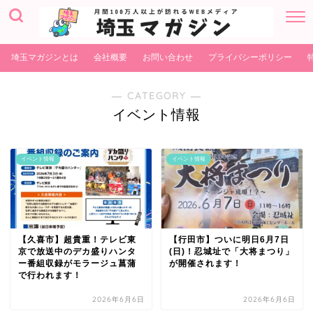
埼玉マガジンとは
会社概要
お問い合わせ
プライバシーポリシー
― CATEGORY ―
イベント情報
イベント情報
イベント情報
【久喜市】超貴重！テレビ東
【行田市】ついに明日6月7日
京で放送中のデカ盛りハンタ
(日)！忍城址で「大将まつり」
ー番組収録がモラージュ菖蒲
が開催されます！
で行われます！
2026年6月6日
2026年6月6日