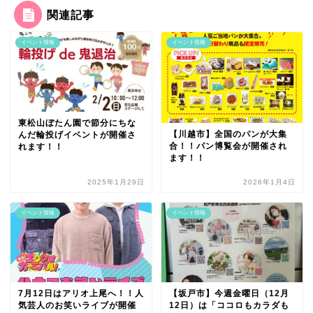
関連記事
イベント情報
イベント情報
東松山ぼたん園で節分にちな
【川越市】全国のパンが大集
んだ輪投げイベントが開催さ
合！！パン博覧会が開催され
れます！！
ます！！
2025年1月29日
2026年1月4日
イベント情報
イベント情報
7月12日はアリオ上尾へ！！人
【坂戸市】今週金曜日（12月
気芸人のお笑いライブが開催
12日）は「ココロもカラダも