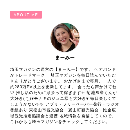
ABOUT ME
まーみー
埼玉マガジンの運営の【まーみー】です。 ヘアバンド
がトレードマーク！ 埼玉マガジンを毎日読んでいただ
きありがとうございます。 おかげさまで毎月、一人で
約280万PV以上を更新してます。 会ったら声かけてね
♡ 推し活のために頑張って稼ぎます✨ 菊池風磨くんが
大好き( ¨̮ )♥モナキのジュニ様も大好き♥ 毎日楽しくて
しょうがない✨✨ アプリ・フリーペーパー発行・ラジオ
番組あり 東松山市観光協会・嵐山町観光協会・比企広
域観光推進協議会と連携 地域情報を発信してくので、
これからも埼玉マガジンをチェックしてください。