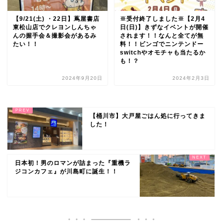
【9/21(土) ・22日】蔦屋書店
※受付終了しました※【2月4
東松山店でクレヨンしんちゃ
日(日)】きずなイベントが開催
んの握手会＆撮影会があるみ
されます！！なんと全てが無
たい！！
料！！ビンゴでニンテンドー
switchやオモチャも当たるか
も！？
2024年9月20日
2024年2月3日
【桶川市】大戸屋ごはん処に行ってきま
した！
日本初！男のロマンが詰まった『重機ラ
ジコンカフェ』が川島町に誕生！！