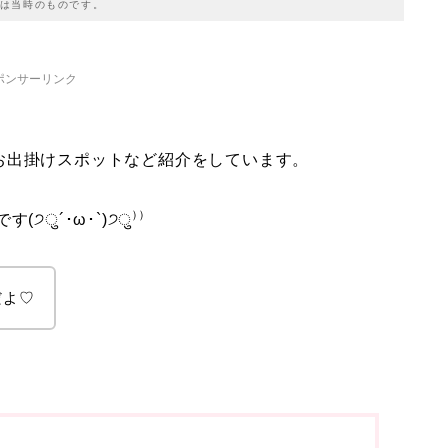
は当時のものです。
ポンサーリンク
お出掛けスポットなど紹介をしています。
ु´･ω･`)੭ु⁾⁾
だよ♡