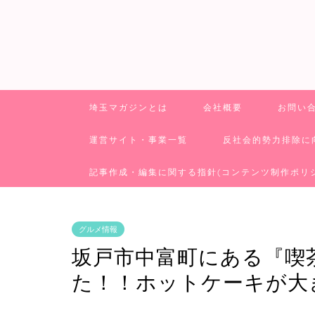
埼玉マガジンとは
会社概要
お問い
運営サイト・事業一覧
反社会的勢力排除に
記事作成・編集に関する指針(コンテンツ制作ポリ
グルメ情報
坂戸市中富町にある『喫
た！！ホットケーキが大