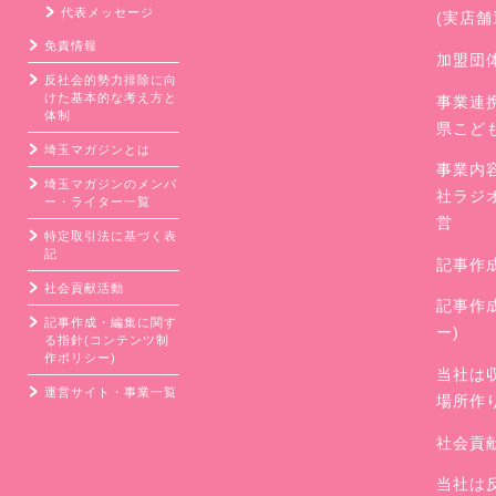
代表メッセージ
(実店
免責情報
加盟団
反社会的勢力排除に向
けた基本的な考え方と
事業連
体制
県こど
埼玉マガジンとは
事業内
埼玉マガジンのメンバ
社ラジ
ー・ライター一覧
営
特定取引法に基づく表
記
記事作
社会貢献活動
記事作
記事作成・編集に関す
ー)
る指針(コンテンツ制
作ポリシー)
当社は
運営サイト・事業一覧
場所作
社会貢
当社は