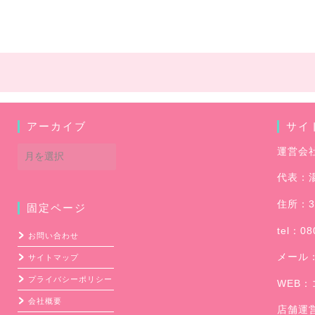
アーカイブ
サイ
ア
運営会
ー
代表：
カ
イ
住所：3
固定ページ
ブ
tel：08
お問い合わせ
メール
サイトマップ
プライバシーポリシー
WEB：
会社概要
店舗運