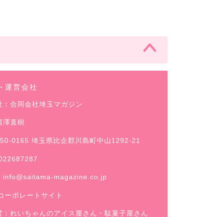
ト運営会社
社：合同会社埼玉マガジン
湯澤直樹
50-0165 埼玉県比企郡川島町中山1292-21
022687287
：
info@saitama-magazine.co.jp
コーポレートサイト
営：
れいちゃんのアイス屋さん
・駄菓子屋さん