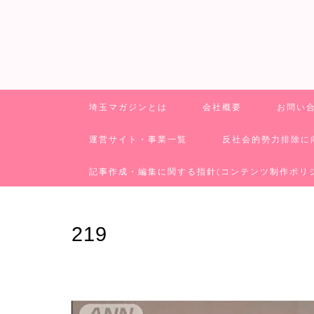
埼玉マガジンとは
会社概要
お問い
運営サイト・事業一覧
反社会的勢力排除に
記事作成・編集に関する指針(コンテンツ制作ポリ
219