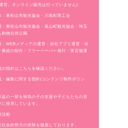
舗運営。オンライン販売は行っていません)
体：東松山市観光協会・川島町商工会
携：東松山市観光協会・嵐山町観光協会・埼玉
も動物自然公園
容：WEBメディアの運営・自社アプリ運営・自
オ番組の制作・フリーペーパー発行・実店舗運
成の指針はこちらを確認ください。
成・編集に関する指針(コンテンツ制作ポリシ
収益の一部を病気の子の支援や子どもたちの居
りに使用しています。
献活動
反社会的勢力の排除を徹底しております。