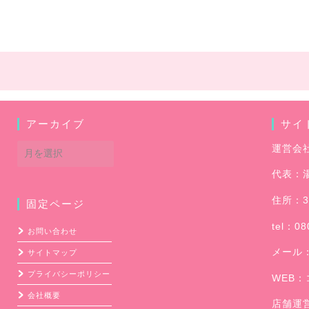
アーカイブ
サイ
ア
運営会
ー
代表：
カ
イ
住所：3
固定ページ
ブ
tel：08
お問い合わせ
メール
サイトマップ
プライバシーポリシー
WEB：
会社概要
店舗運