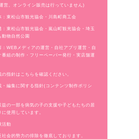
舗運営。オンライン販売は行っていません)
体：東松山市観光協会・川島町商工会
携：東松山市観光協会・嵐山町観光協会・埼玉
も動物自然公園
容：WEBメディアの運営・自社アプリ運営・自
オ番組の制作・フリーペーパー発行・実店舗運
成の指針はこちらを確認ください。
成・編集に関する指針(コンテンツ制作ポリシ
収益の一部を病気の子の支援や子どもたちの居
りに使用しています。
献活動
反社会的勢力の排除を徹底しております。