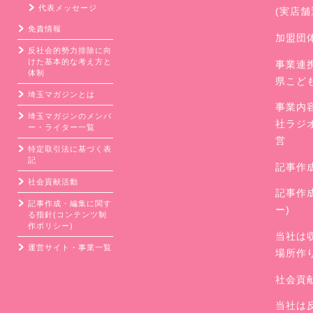
代表メッセージ
(実店
免責情報
加盟団
反社会的勢力排除に向
けた基本的な考え方と
事業連
体制
県こど
埼玉マガジンとは
事業内
埼玉マガジンのメンバ
社ラジ
ー・ライター一覧
営
特定取引法に基づく表
記
記事作
社会貢献活動
記事作
記事作成・編集に関す
ー)
る指針(コンテンツ制
作ポリシー)
当社は
運営サイト・事業一覧
場所作
社会貢
当社は