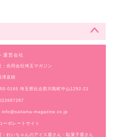
ト運営会社
社：合同会社埼玉マガジン
湯澤直樹
50-0165 埼玉県比企郡川島町中山1292-21
022687287
：
info@saitama-magazine.co.jp
コーポレートサイト
営：
れいちゃんのアイス屋さん
・駄菓子屋さん