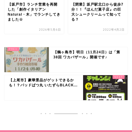
【坂戸市】ランチ営業を再開
【閉業】坂戸駅北口から徒歩7
した「創作イタリアン
分！！『ほんだ菓子店』の巨
Natural・木」でランチしてき
大シュークリームって知って
ました☆
る？
2026年5月6日
2022年4月2日
【鶴ヶ島市】明日（11月24日）は「第
38回 ワカバザール」開催です♪
【上尾市】豪華景品がゲットできるか
も！？バッドばつ丸 いたずらBLACK...