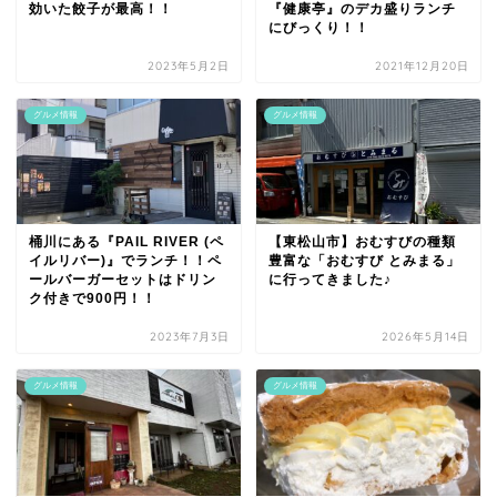
効いた餃子が最高！！
『健康亭』のデカ盛りランチ
にびっくり！！
2023年5月2日
2021年12月20日
グルメ情報
グルメ情報
桶川にある『PAIL RIVER (ペ
【東松山市】おむすびの種類
イルリバー)』でランチ！！ペ
豊富な「おむすび とみまる」
ールバーガーセットはドリン
に行ってきました♪
ク付きで900円！！
2023年7月3日
2026年5月14日
グルメ情報
グルメ情報