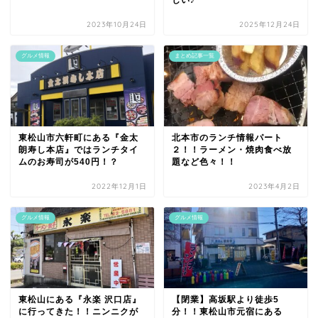
しい♪
2023年10月24日
2025年12月24日
グルメ情報
まとめ記事一覧
東松山市六軒町にある『金太
北本市のランチ情報パート
朗寿し本店』ではランチタイ
２！！ラーメン・焼肉食べ放
ムのお寿司が540円！？
題など色々！！
2022年12月1日
2023年4月2日
グルメ情報
グルメ情報
東松山にある『永楽 沢口店』
【閉業】高坂駅より徒歩5
に行ってきた！！ニンニクが
分！！東松山市元宿にある