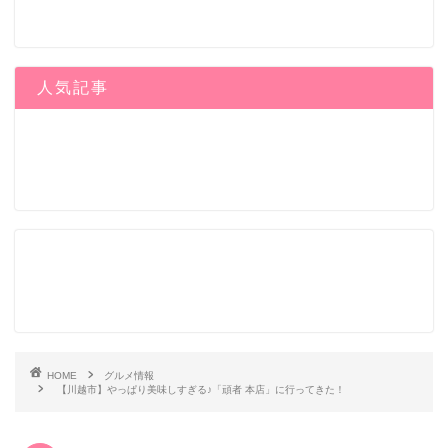
人気記事
HOME
グルメ情報
【川越市】やっぱり美味しすぎる♪「頑者 本店」に行ってきた！