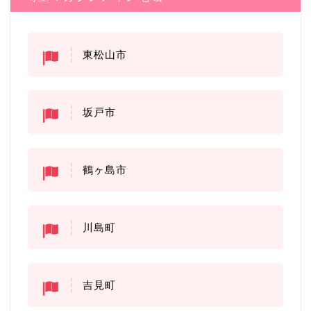
東松山市
坂戸市
鶴ヶ島市
川島町
吉見町