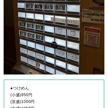
●つけめん
(小盛)950円
(並盛)1000円