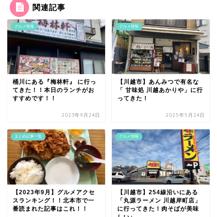
関連記事
グルメ情報
グルメ情報
桶川にある『梅林軒』 に行っ
【川越市】あんみつで有名な
てきた！！本日のランチがお
「 甘味処 川越あかりや」に行
すすめです！！
ってきた！
2023年9月24日
2025年5月24日
まとめ記事一覧
グルメ情報
【2023年9月】グルメアクセ
【川越市】254線沿いにある
スランキング！！北本市で一
「丸源ラーメン 川越岸町店」
番読まれた記事はこれ！！
に行ってきた！肉そばが美味