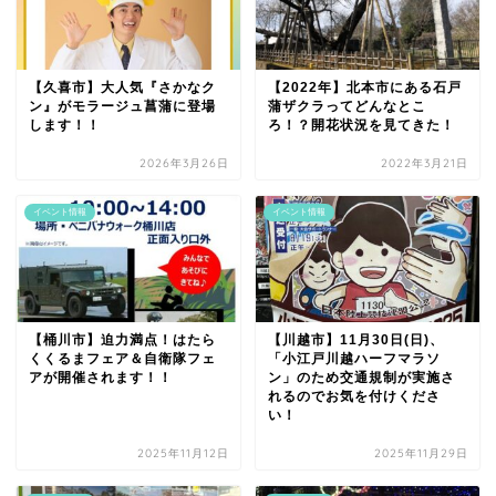
【久喜市】大人気『さかなク
【2022年】北本市にある石戸
ン』がモラージュ菖蒲に登場
蒲ザクラってどんなとこ
します！！
ろ！？開花状況を見てきた！
2026年3月26日
2022年3月21日
イベント情報
イベント情報
【桶川市】迫力満点！はたら
【川越市】11月30日(日)、
くくるまフェア＆自衛隊フェ
「小江戸川越ハーフマラソ
アが開催されます！！
ン」のため交通規制が実施さ
れるのでお気を付けくださ
い！
2025年11月12日
2025年11月29日