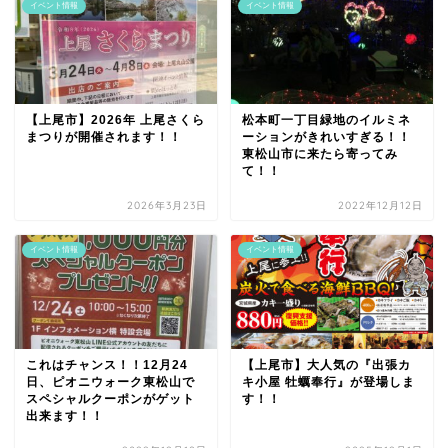
イベント情報
イベント情報
【上尾市】2026年 上尾さくら
松本町一丁目緑地のイルミネ
まつりが開催されます！！
ーションがきれいすぎる！！
東松山市に来たら寄ってみ
て！！
2026年3月23日
2022年12月12日
イベント情報
イベント情報
これはチャンス！！12月24
【上尾市】大人気の『出張カ
日、ピオニウォーク東松山で
キ小屋 牡蠣奉行』が登場しま
スペシャルクーポンがゲット
す！！
出来ます！！