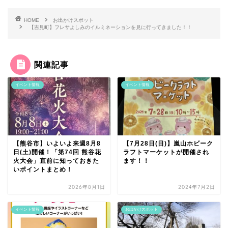
HOME
お出かけスポット
【吉見町】フレサよしみのイルミネーションを見に行ってきました！！
関連記事
イベント情報
イベント情報
【熊谷市】いよいよ来週8月8
【7月28日(日)】嵐山ホビーク
日(土)開催！「第74回 熊谷花
ラフトマーケットが開催され
火大会」直前に知っておきた
ます！！
いポイントまとめ！
2026年8月1日
2024年7月2日
イベント情報
お出かけスポット