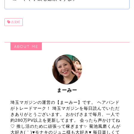
吉見町
ABOUT ME
まーみー
埼玉マガジンの運営の【まーみー】です。 ヘアバンド
がトレードマーク！ 埼玉マガジンを毎日読んでいただ
きありがとうございます。 おかげさまで毎月、一人で
約280万PV以上を更新してます。 会ったら声かけてね
♡ 推し活のために頑張って稼ぎます✨ 菊池風磨くんが
大好き( ¨̮ )♥モナキのジュニ様も大好き♥ 毎日楽しくて