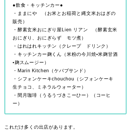
●飲食・キッチンカー●
・ままにや （お米とお稲荷と縄文米おはぎの
販売）
・酵素玄米おにぎり屋Lien リアン （酵素玄米
おにぎり、おにぎらず モツ煮）
・はれはれキッチン（クレープ ドリンク）
・キッチンカー麹くん（米粉の今川焼•米麹甘酒
•麹スムージー）
・Marin Kitchen（ケバブサンド）
・シフォンケーキchouchou（シフォンケーキ
生チョコ、ミネラルウォーター）
・閏月珈琲（うるうづきこーひー）（コーヒ
ー）
これだけ多くの出店があります。