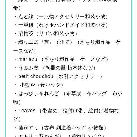
帯）
・点と線（一点物アクセサリー和装小物）
・一重梅（巻き玉ハンドメイド和装小物）
・栗梅茶（リボン和装小物）
・織り工房『英』（ひで）（さをり織作品 ケ
ースなど）
・mar azul（さをり織作品 ケースなど）
・うふふ窯 （陶器の器.植木鉢など）
・petit chouchou（水引アクセサリー）
・ 小梅や（帯バック）
・はっぴぃ布れんど （布草履 布バッグ 布小
物）
・Leaves （帯留め、絵付け帯、絵付け着物な
ど）
・藤かすり（古布·剣道着バック 小物類）
・アトリエ花かんざし （着物リメイク）