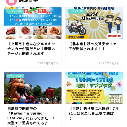
イベント情報
イベント情報
【上尾市】色んなグルメキッ
【北本市】秋の交通安全フェ
チンカーが勢ぞろい！豪華ス
アが開催されます！！
テージも開催されます！
2026年1月6日
2025年9月8日
イベント情報
イベント情報
川島町で開催中の
【川越】釣り堀に水鉄砲！7月
「Kawajima Spring
21日はお楽しみ広場で遊ぼ
Festival」に行ってきた！！
う！
大型エア遊具も出てるよ