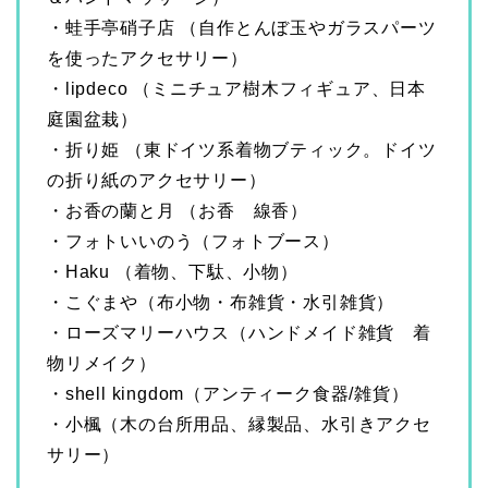
・蛙手亭硝子店 （自作とんぼ玉やガラスパーツ
を使ったアクセサリー）
・lipdeco （ミニチュア樹木フィギュア、日本
庭園盆栽）
・折り姫 （東ドイツ系着物ブティック。ドイツ
の折り紙のアクセサリー）
・お香の蘭と月 （お香 線香）
・フォトいいのう（フォトブース）
・Haku （着物、下駄、小物）
・こぐまや（布小物・布雑貨・水引雑貨）
・ローズマリーハウス（ハンドメイド雑貨 着
物リメイク）
・shell kingdom（アンティーク食器/雑貨）
・小楓（木の台所用品、縁製品、水引きアクセ
サリー）