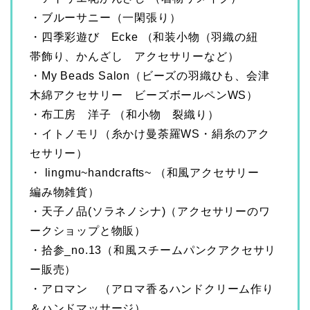
・ブルーサニー（一閑張り）
・四季彩遊び Ecke （和装小物（羽織の紐
帯飾り、かんざし アクセサリーなど）
・My Beads Salon︎（ビーズの羽織ひも、会津
木綿アクセサリー ビーズボールペンWS）
・布工房 洋子 （和小物 裂織り）
・イトノモリ（糸かけ曼荼羅WS・絹糸のアク
セサリー）
・ lingmu~handcrafts~ （和風アクセサリー
編み物雑貨）
・天子ノ品(ソラネノシナ)（アクセサリーのワ
ークショップと物販）
・拾参_no.13（和風スチームパンクアクセサリ
ー販売）
・アロマン （アロマ香るハンドクリーム作り
＆ハンドマッサージ）