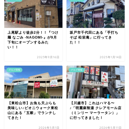
上尾駅より徒歩2分！！『つけ
坂戸市千代田にある「手打ち
麺 なごみ -NAGOMI-』が9月
そば 松栄庵」に行ってき
下旬にオープンするみた
た！！
い！！
2023年9月16日
2025年1月14日
グルメ情報
グルメ情報
【東松山市】お魚も天ぷらも
【川越市】これはハマる〜
美味しい♪ピオニウォーク東松
♪「明麗麻辣湯 クレアモール店
山にある「五穀」でランチし
（ミンリー マーラータン）」
てきた！
に行ってきました！
2026年5月1日
2026年5月11日