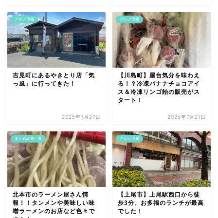
グルメ情報
グルメ情報
吉見町にあるやきとり店「気
【川島町】屋台気分を味わえ
っ風」に行ってきた！
る！？冷凍バナナチョコアイ
ス＆冷凍リンゴ飴の販売がス
タート！
2025年7月27日
2026年7月21日
まとめ記事一覧
グルメ情報
北本市のラーメン屋さん情
【上尾市】上尾駅西口から徒
報！！タンメンや美味しい味
歩3分。お多福のランチが最高
噌ラーメンのお店など色々で
でした！