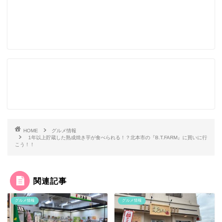
HOME
グルメ情報
1年以上貯蔵した熟成焼き芋が食べられる！？北本市の『B.T.FARM』に買いに行
こう！！
関連記事
グルメ情報
グルメ情報