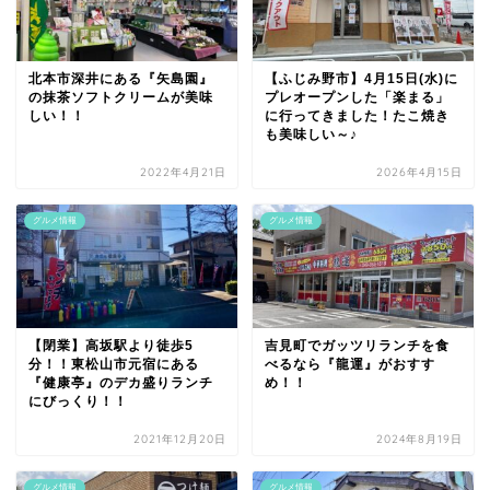
北本市深井にある『矢島園』
【ふじみ野市】4月15日(水)に
の抹茶ソフトクリームが美味
プレオープンした「楽まる」
しい！！
に行ってきました！たこ焼き
も美味しい～♪
2022年4月21日
2026年4月15日
グルメ情報
グルメ情報
【閉業】高坂駅より徒歩5
吉見町でガッツリランチを食
分！！東松山市元宿にある
べるなら『龍運』がおすす
『健康亭』のデカ盛りランチ
め！！
にびっくり！！
2021年12月20日
2024年8月19日
グルメ情報
グルメ情報