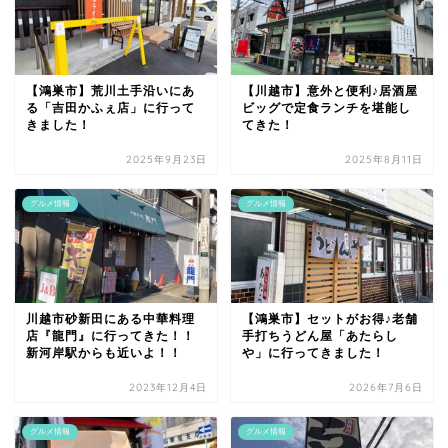
【鴻巣市】荒川土手沿いにあ
【川越市】意外と便利♪居酒屋
る「吉田かふぇ店」に行って
ビッグで定食ランチを堪能し
きました！
てきた！
2025年9月23日
2025年8月11日
グルメ情報
グルメ情報
川越市砂新田にある中華料理
【鴻巣市】セットがお得♪老舗
店『龍門』に行ってきた！！
手打ちうどん屋「あたらし
新河岸駅からも近いよ！！
や」に行ってきました！
2023年12月4日
2026年7月6日
グルメ情報
グルメ情報