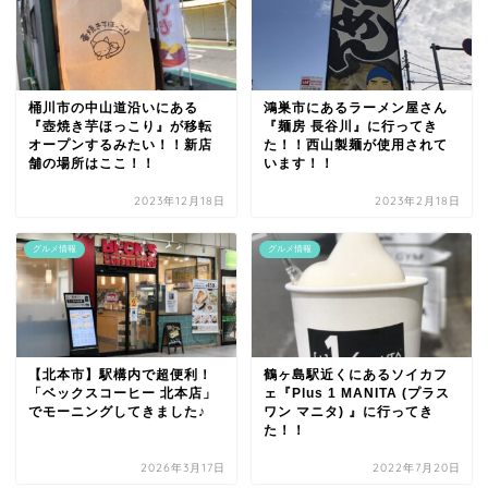
桶川市の中山道沿いにある
鴻巣市にあるラーメン屋さん
『壺焼き芋ほっこり』が移転
『麺房 長谷川』に行ってき
オープンするみたい！！新店
た！！西山製麺が使用されて
舗の場所はここ！！
います！！
2023年12月18日
2023年2月18日
グルメ情報
グルメ情報
【北本市】駅構内で超便利！
鶴ヶ島駅近くにあるソイカフ
「ベックスコーヒー 北本店」
ェ『Plus 1 MANITA (プラス
でモーニングしてきました♪
ワン マニタ) 』に行ってき
た！！
2026年3月17日
2022年7月20日