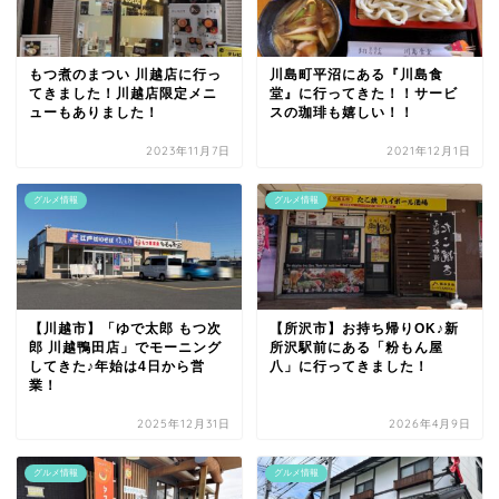
もつ煮のまつい 川越店に行っ
川島町平沼にある『川島食
てきました！川越店限定メニ
堂』に行ってきた！！サービ
ューもありました！
スの珈琲も嬉しい！！
2023年11月7日
2021年12月1日
グルメ情報
グルメ情報
【川越市】「ゆで太郎 もつ次
【所沢市】お持ち帰りOK♪新
郎 川越鴨田店」でモーニング
所沢駅前にある「粉もん屋
してきた♪年始は4日から営
八」に行ってきました！
業！
2025年12月31日
2026年4月9日
グルメ情報
グルメ情報