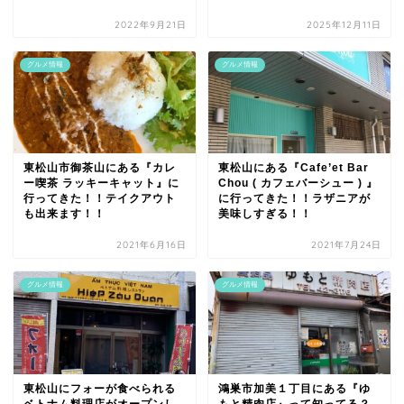
2022年9月21日
2025年12月11日
グルメ情報
グルメ情報
東松山市御茶山にある『カレ
東松山にある『Cafe’et Bar
ー喫茶 ラッキーキャット』に
Chou ( カフェバーシュー ) 』
行ってきた！！テイクアウト
に行ってきた！！ラザニアが
も出来ます！！
美味しすぎる！！
2021年6月16日
2021年7月24日
グルメ情報
グルメ情報
東松山にフォーが食べられる
鴻巣市加美１丁目にある『ゆ