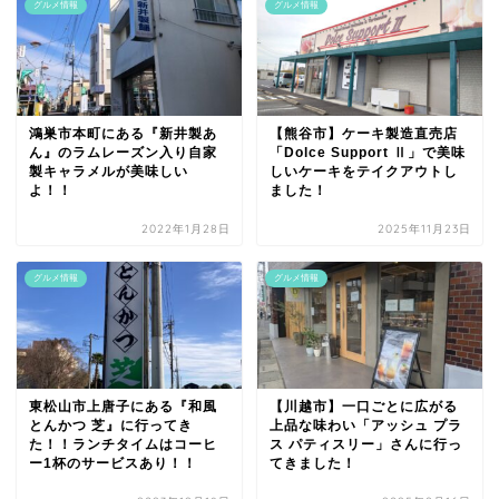
グルメ情報
グルメ情報
鴻巣市本町にある『新井製あ
【熊谷市】ケーキ製造直売店
ん』のラムレーズン入り自家
「Dolce Support Ⅱ」で美味
製キャラメルが美味しい
しいケーキをテイクアウトし
よ！！
ました！
2022年1月28日
2025年11月23日
グルメ情報
グルメ情報
東松山市上唐子にある『和風
【川越市】一口ごとに広がる
とんかつ 芝』に行ってき
上品な味わい「アッシュ プラ
た！！ランチタイムはコーヒ
ス パティスリー」さんに行っ
ー1杯のサービスあり！！
てきました！