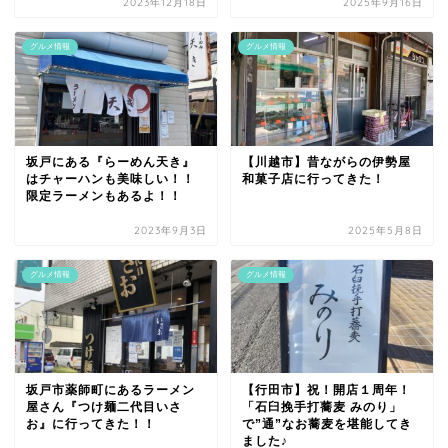
2023年12月18日
2025年9月16日
グルメ情報
グルメ情報
坂戸にある『らーめん天き』
【川越市】昔ながらの伊勢屋
はチャーハンも美味しい！！
和菓子店に行ってきた！
限定ラーメンもあるよ！！
2023年9月3日
2025年5月8日
グルメ情報
グルメ情報
坂戸市薬師町にあるラーメン
【行田市】祝！開店１周年！
屋さん『つけ麺二代目いさ
「石臼挽手打蕎麦 みのり」
お』に行ってきた！！
で”通”なお蕎麦を堪能してき
ました♪