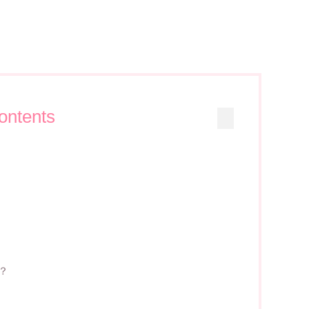
ontents
？