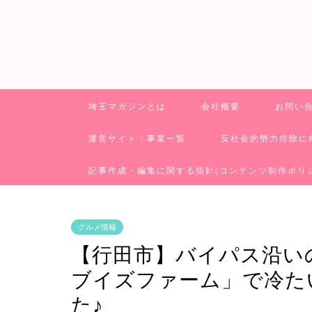
埼玉マガジンとは
会社概要
お問い
運営サイト・事業一覧
反社会的勢力排除に
記事作成・編集に関する指針(コンテンツ制作ポリ
グルメ情報
【行田市】バイパス沿い
ブイズファーム」で冷た
た♪