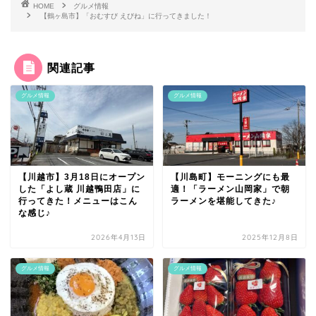
HOME
グルメ情報
【鶴ヶ島市】「おむすび えびね」に行ってきました！
関連記事
グルメ情報
グルメ情報
【川越市】3月18日にオープン
【川島町】モーニングにも最
した「よし蔵 川越鴨田店」に
適！「ラーメン山岡家」で朝
行ってきた！メニューはこん
ラーメンを堪能してきた♪
な感じ♪
2026年4月13日
2025年12月8日
グルメ情報
グルメ情報