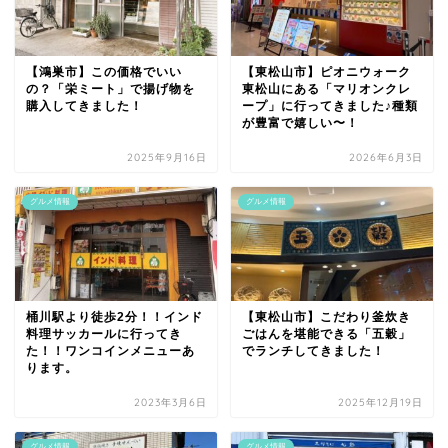
【鴻巣市】この価格でいい
【東松山市】ピオニウォーク
の？「栄ミート」で揚げ物を
東松山にある「マリオンクレ
購入してきました！
ープ」に行ってきました♪種類
が豊富で嬉しい〜！
2025年9月16日
2026年6月3日
グルメ情報
グルメ情報
桶川駅より徒歩2分！！インド
【東松山市】こだわり釜炊き
料理サッカールに行ってき
ごはんを堪能できる「五穀」
た！！ワンコインメニューあ
でランチしてきました！
ります。
2023年3月6日
2025年12月19日
グルメ情報
グルメ情報