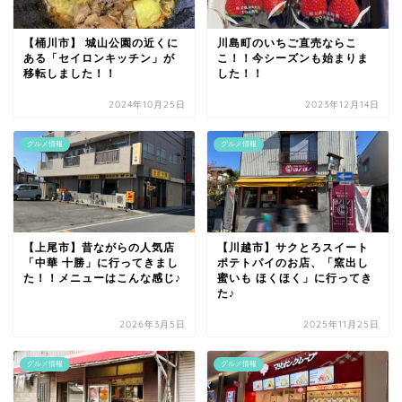
【桶川市】 城山公園の近くに
川島町のいちご直売ならこ
ある「セイロンキッチン」が
こ！！今シーズンも始まりま
移転しました！！
した！！
2024年10月25日
2023年12月14日
グルメ情報
グルメ情報
【上尾市】昔ながらの人気店
【川越市】サクとろスイート
「中華 十勝」に行ってきまし
ポテトパイのお店、「窯出し
た！！メニューはこんな感じ♪
蜜いも ほくほく」に行ってき
た♪
2026年3月5日
2025年11月25日
グルメ情報
グルメ情報