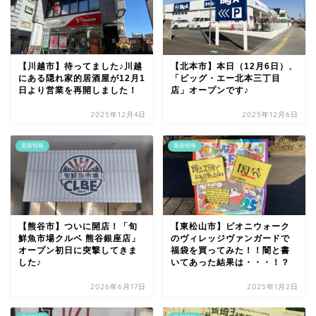
【川越市】待ってました♪川越
【北本市】本日（12月6日）、
にある隠れ家的居酒屋が12月1
「ビッグ・エー北本三丁目
日より営業を再開しました！
店」オープンです♪
2025年12月4日
2025年12月6日
最新情報
最新情報
【熊谷市】ついに開店！「旬
【東松山市】ピオニウォーク
鮮魚市場クルベ 熊谷銀座店」
のヴィレッジヴァンガードで
オープン初日に突撃してきま
福袋を買ってみた！！闇と書
した♪
いてあった結果は・・・！？
2026年6月17日
2025年1月2日