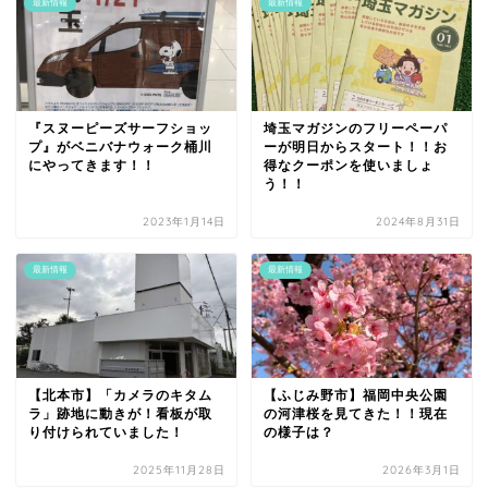
最新情報
最新情報
『スヌーピーズサーフショッ
埼玉マガジンのフリーペーパ
プ』がベニバナウォーク桶川
ーが明日からスタート！！お
にやってきます！！
得なクーポンを使いましょ
う！！
2023年1月14日
2024年8月31日
最新情報
最新情報
【北本市】「カメラのキタム
【ふじみ野市】福岡中央公園
ラ」跡地に動きが！看板が取
の河津桜を見てきた！！現在
り付けられていました！
の様子は？
2025年11月28日
2026年3月1日