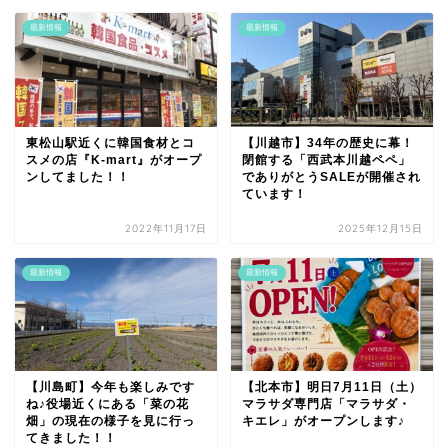
最新情報
最新情報
東松山駅近くに韓国食材とコ
【川越市】34年の歴史に幕！
スメの店『K-mart』がオープ
閉館する「西武本川越ペペ」
ンしてました！！
でありがとうSALEが開催され
ています！
2022年11月17日
2025年12月15日
最新情報
最新情報
【川島町】今年も楽しみです
【北本市】明日7月11日（土）
ね♪役場近くにある「菜の花
マラサダ専門店「マラサダ・
畑」の現在の様子を見に行っ
キエレ」がオープンします♪
てきました！！