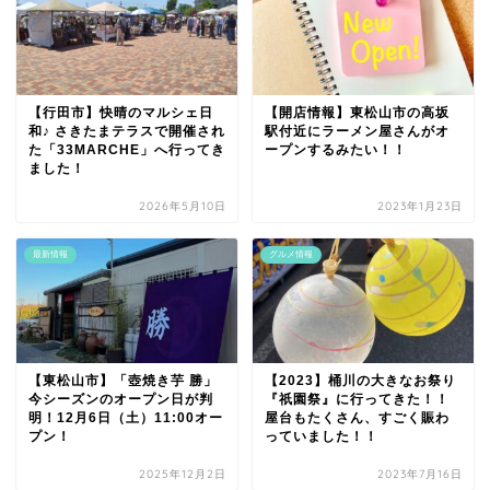
【行田市】快晴のマルシェ日
【開店情報】東松山市の高坂
和♪ さきたまテラスで開催され
駅付近にラーメン屋さんがオ
た「33MARCHE」へ行ってき
ープンするみたい！！
ました！
2026年5月10日
2023年1月23日
最新情報
グルメ情報
【東松山市】「壺焼き芋 勝」
【2023】桶川の大きなお祭り
今シーズンのオープン日が判
『祇園祭』に行ってきた！！
明！12月6日（土）11:00オー
屋台もたくさん、すごく賑わ
プン！
っていました！！
2025年12月2日
2023年7月16日