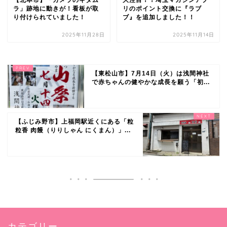
【北本市】「カメラのキタム
大注目！！埼玉マガジンアプ
ラ」跡地に動きが！看板が取
リのポイント交換に『ラブ
り付けられていました！
ブ』を追加しました！！
2025年11月28日
2025年11月14日
【東松山市】7月14日（火）は浅間神社
で赤ちゃんの健やかな成長を願う「初...
【ふじみ野市】上福岡駅近くにある「粒
粒香 肉饅（りりしゃん にくまん）」...
カテゴリー