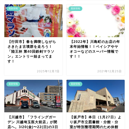
最新情報
最新情報
【行田市】春を満喫しながら
【2022年】川島町のお店の年
さきたま古墳群を走ろう！
末年始情報！！ベイシアやヤ
「陸王杯 第40回鉄剣マラソ
オコーなどのスーパー情報で
ン」エントリー始まってま
す！！
す！
2025年12月7日
2021年12月25日
最新情報
最新情報
【川越市】「フライングガー
【坂戸市】本日（1月27日）よ
デン 川越埼玉医大前店」が閉
り坂戸市立図書館・分館・分
店へ。3/20(金)〜22(日)の3日
室が特別整理期間のため休館