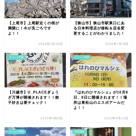
【上尾市】上尾駅近くの桜が
【狭山市】狭山市駅東口にあ
満開に！今が見ごろです
る日本料理店が移転＆店名変
よ！！
更することがわかりました！
2026年3月28日
2026年1月14日
イベント情報
イベント情報
【川越市】U_PLACEぎょう
『はれのひマルシェ』が10月8
ざ万博が開催されます！！餃
日、9日に開催されます！！場
子好きは要チェック！
所は東松山のエスポアールだ
よ！！
2025年4月8日
2023年9月23日
イベント情報
最新情報