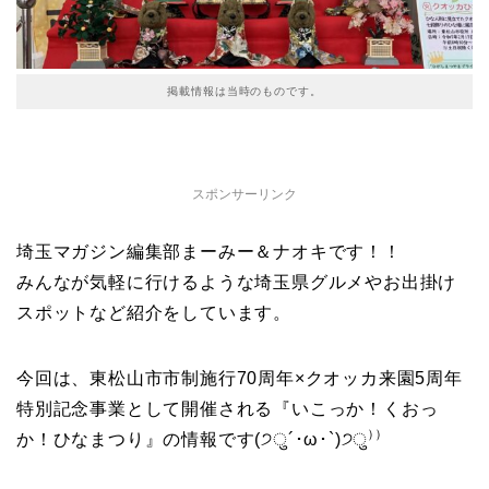
掲載情報は当時のものです。
スポンサーリンク
埼玉マガジン編集部まーみー＆ナオキです！！
みんなが気軽に行けるような埼玉県グルメやお出掛け
スポットなど紹介をしています。
今回は、東松山市市制施行70周年×クオッカ来園5周年
特別記念事業として開催される『いこっか！くおっ
か！ひなまつり』の情報です(੭ु´･ω･`)੭ु⁾⁾