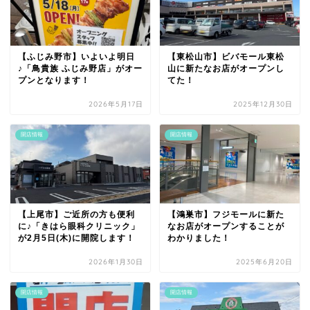
【ふじみ野市】いよいよ明日
【東松山市】ビバモール東松
♪「鳥貴族 ふじみ野店」がオー
山に新たなお店がオープンし
プンとなります！
てた！
2026年5月17日
2025年12月30日
開店情報
開店情報
【上尾市】ご近所の方も便利
【鴻巣市】フジモールに新た
に♪「きはら眼科クリニック」
なお店がオープンすることが
が2月5日(木)に開院します！
わかりました！
2026年1月30日
2025年6月20日
開店情報
開店情報