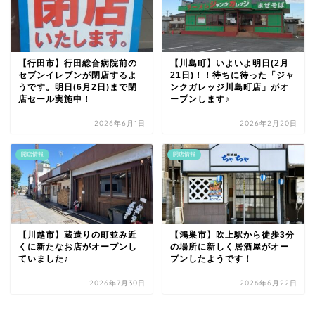
【行田市】行田総合病院前の
【川島町】いよいよ明日(2月
セブンイレブンが閉店するよ
21日)！！待ちに待った「ジャ
うです。明日(6月2日)まで閉
ンクガレッジ川島町店」がオ
店セール実施中！
ープンします♪
2026年6月1日
2026年2月20日
開店情報
開店情報
【川越市】蔵造りの町並み近
【鴻巣市】吹上駅から徒歩3分
くに新たなお店がオープンし
の場所に新しく居酒屋がオー
ていました♪
プンしたようです！
2026年7月30日
2026年6月22日