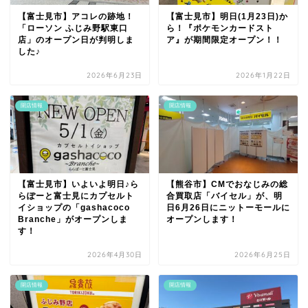
【富士見市】アコレの跡地！
【富士見市】明日(1月23日)か
「ローソン ふじみ野駅東口
ら！『ポケモンカードスト
店」のオープン日が判明しま
ア』が期間限定オープン！！
した♪
2026年6月23日
2026年1月22日
開店情報
開店情報
【富士見市】いよいよ明日♪ら
【熊谷市】CMでおなじみの総
らぽーと富士見にカプセルト
合買取店「バイセル」が、明
イショップの「gashacoco
日6月26日にニットーモールに
Branche」がオープンしま
オープンします！
す！
2026年4月30日
2026年6月25日
開店情報
開店情報