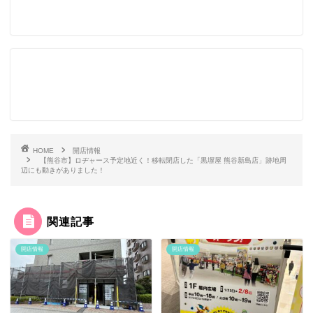
HOME
開店情報
【熊谷市】ロヂャース予定地近く！移転閉店した「黒塀屋 熊谷新島店」跡地周
辺にも動きがありました！
関連記事
開店情報
開店情報