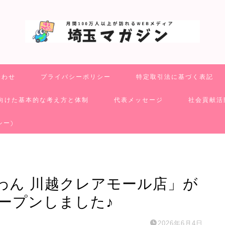
合わせ
プライバシーポリシー
特定取引法に基づく表記
向けた基本的な考え方と体制
代表メッセージ
社会貢献活
シー)
わん 川越クレアモール店」が
ープンしました♪
2026年6月4日