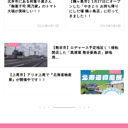
北本市にある和菓子屋さん
【鶴ヶ島市】1月27日にオープ
『御菓子司 岡乃家』のトマト
ンした「やきとり お持ち帰り
大福が美味しい！！
にしだ場 鶴ヶ島店」に行って
きました！！
2022年4月11日
2025年3月4日
【熊谷市】ロヂャース予定地近く！移転
閉店した「黒塀屋 熊谷新島店」跡地
周...
【上尾市】アリオ上尾で『北海道物産
展』が開催中です！！