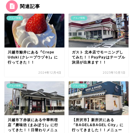
関連記事
グルメ情報
グルメ情報
川越市鯨井にある『Crepe
ガスト 北本店でモーニングし
Uduki (クレープウヅキ)』に
てみた！！PayPayはテーブル
行ってきた！！
決済が出来ます！！
2024年12月4日
2023年10月1日
グルメ情報
グルメ情報
川越市下赤坂にある中華料理
【所沢市】新所沢にある
店『磨味坊 (まみぼう)』に行
「BAGEL&BAGEL City」に
ってきた！！日替わりメニュ
行ってきました！！メニュー