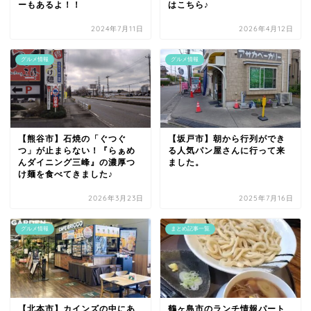
ーもあるよ！！
はこちら♪
2024年7月11日
2026年4月12日
グルメ情報
グルメ情報
【熊谷市】石焼の「ぐつぐ
【坂戸市】朝から行列ができ
つ」が止まらない！『らぁめ
る人気パン屋さんに行って来
んダイニング三峰』の濃厚つ
ました。
け麺を食べてきました♪
2026年3月23日
2025年7月16日
グルメ情報
まとめ記事一覧
【北本市】カインズの中にあ
鶴ヶ島市のランチ情報パート