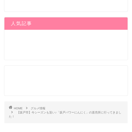
人気記事
HOME
グルメ情報
【坂戸市】今シーズンも旨い♪「坂戸パワーにんにく」の直売所に行ってきまし
た！