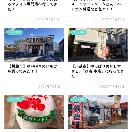
るマフィン専門店へ行ってき
４！！ラーメン・うどん・ベ
た！
トナム料理など色々！！
2025年7月23日
2023年5月15日
グルメ情報
グルメ情報
【川越市】＠FARMのいちご
【川越市】やっぱり美味しす
を買ってみた！！
ぎる♪「頑者 本店」に行ってき
た！
2025年1月11日
2025年11月23日
グルメ情報
グルメ情報