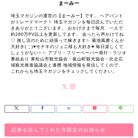
まーみー
埼玉マガジンの運営の【まーみー】です。 ヘアバンド
がトレードマーク！ 埼玉マガジンを毎日読んでいただ
きありがとうございます。 おかげさまで毎月、一人で
約280万PV以上を更新してます。 会ったら声かけてね
♡ 推し活のために頑張って稼ぎます✨ 菊池風磨くんが
大好き( ¨̮ )♥モナキのジュニ様も大好き♥ 毎日楽しくて
しょうがない✨✨ アプリ・フリーペーパー発行・ラジオ
番組あり 東松山市観光協会・嵐山町観光協会・比企広
域観光推進協議会と連携 地域情報を発信してくので、
これからも埼玉マガジンをチェックしてください。
記事を読んでくれた方限定のお知らせ