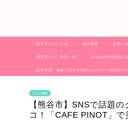
埼玉マガジンとは
会社概要
お問い
運営サイト・事業一覧
反社会的勢力排除に
記事作成・編集に関する指針(コンテンツ制作ポリ
グルメ情報
【熊谷市】SNSで話題
コ！「CAFE PINOT