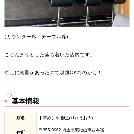
(カウンター席・テーブル席)
こじんまりとした落ち着いた店内です。
卓上に灰皿があったので喫煙OKなのかも！
基本情報
店名
中華めしや 柳王(りゅうおう)
〒355-0062 埼玉県東松山市西本宿
住所