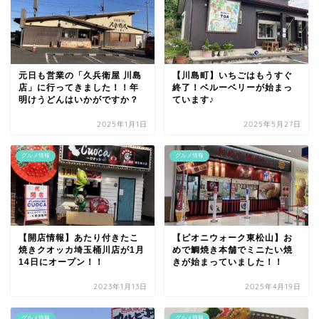
元日も営業の「久兵衛屋 川島
【川島町】いちごはもうすぐ
店」に行ってきました！！年
終了！ベルーベリーが始まっ
明けうどんはいかがですか？
ています♪
2025年1月1日
2025年5月27日
グルメ情報
グルメ情報
【開店情報】あたり付きたこ
【ピオニウォーク東松山】お
焼きクオッカ埼玉桶川店が1月
めで鯛焼き本舗でミニたい焼
14日にオープン！！
きが始まっていました！！
2023年1月13日
2025年4月19日
グルメ情報
グルメ情報