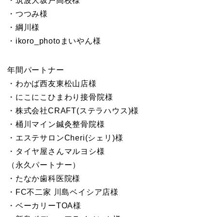
・筑波大坂戸高校様
・つつみ様
・綱川様
・ikoro_photoまいやん様
年間パートナー
・わかば西友東松山店様
・にこにこひまわり接骨院様
・株式会社CRAFT(ステラハウス)様
・桶川マイン鍼灸整骨院様
・エステサロンCheri(シェリ)様
・タイヤ屋さんマルヨシ様
（永久パートナー）
・たなか歯科医院様
・FC不二家 川島ベイシア店様
・ベーカリーTOA様