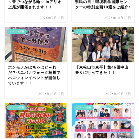
～音でつながる輪～ inアリオ
県民の日！環境科学国際セン
上尾が開催されます！！
ターの特別企画10選をご紹介♪
2026年2月18日
2025年10月28日
イベント情報
イベント情報
ホンモノかぼちゃはど～れ
【東松山市東平】第46回中山
だ？ベニバナウォーク桶川で
祭りに行ってきた！！
ハロウィンイベントが開催し
ています！！
2023年10月19日
2023年10月15日
イベント情報
イベント情報