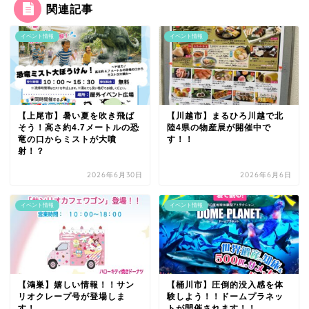
関連記事
イベント情報
イベント情報
【上尾市】暑い夏を吹き飛ば
【川越市】まるひろ川越で北
そう！高さ約4.7メートルの恐
陸4県の物産展が開催中で
竜の口からミストが大噴
す！！
射！？
2026年6月30日
2026年6月6日
イベント情報
イベント情報
【鴻巣】嬉しい情報！！サン
【桶川市】圧倒的没入感を体
リオクレープ号が登場しま
験しよう！！ドームプラネッ
す！
トが開催されます！！