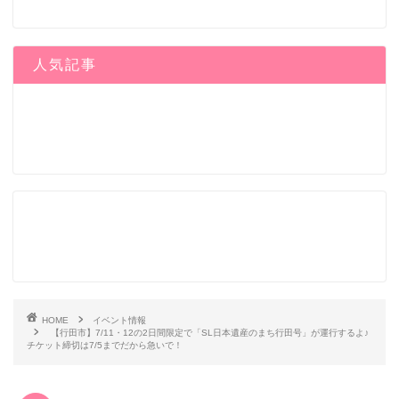
人気記事
HOME
イベント情報
【行田市】7/11・12の2日間限定で「SL日本遺産のまち行田号」が運行するよ♪
チケット締切は7/5までだから急いで！