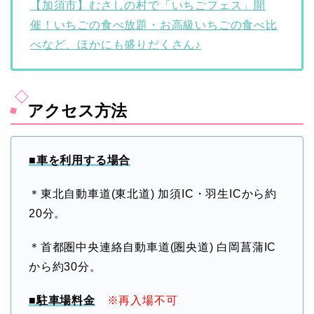
【加須市】むさしの村で「いちごフェス」開
催！いちごの食べ放題・お高級いちごの食べ比
べなど、ほかにも盛りだくさん♪
アクセス方法
■車を利用する場合
＊東北自動車道(東北道) 加須IC・羽生ICから約
20分。
＊首都圏中央連絡自動車道(圏央道) 白岡菖蒲IC
から約30分。
■
駐車場料金
※再入場不可