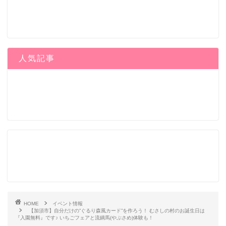
人気記事
HOME
イベント情報
【加須市】自分だけの”ぐるり森風カード”を作ろう！ むさしの村のお誕生日は
『入園無料』です♪ いちごフェアと流鏑馬(やぶさめ)体験も！