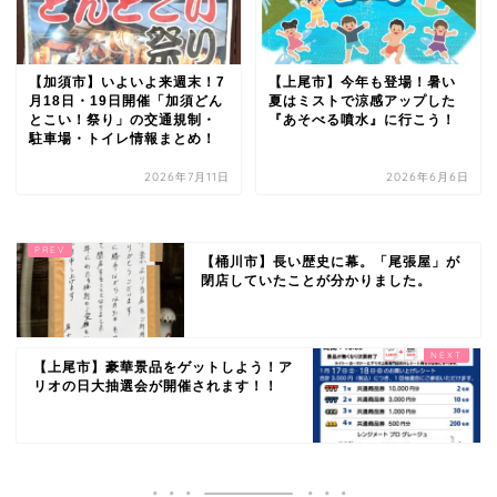
【加須市】いよいよ来週末！7
【上尾市】今年も登場！暑い
月18日・19日開催「加須どん
夏はミストで涼感アップした
とこい！祭り」の交通規制・
『あそべる噴水』に行こう！
駐車場・トイレ情報まとめ！
2026年7月11日
2026年6月6日
【桶川市】長い歴史に幕。「尾張屋」が
閉店していたことが分かりました。
【上尾市】豪華景品をゲットしよう！ア
リオの日大抽選会が開催されます！！