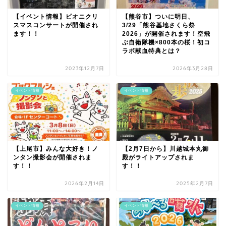
【イベント情報】ピオニクリ
【熊谷市】ついに明日、
スマスコンサートが開催され
3/29「熊谷基地さくら祭
ます！！
2026」が開催されます！空飛
ぶ自衛隊機×800本の桜！初コ
ラボ献血特典とは？
2023年12月7日
2026年3月28日
イベント情報
イベント情報
【上尾市】みんな大好き！ノ
【2月7日から】川越城本丸御
ンタン撮影会が開催されま
殿がライトアップされま
す！！
す！！
2026年2月14日
2025年2月7日
イベント情報
イベント情報