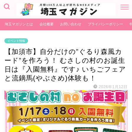
埼玉マガジンとは
会社概要
お問い合わせ
プライバシーポリシー
イベント情報
【加須市】自分だけの”ぐるり森風カ
ード”を作ろう！ むさしの村のお誕生
日は『入園無料』です♪ いちごフェア
と流鏑馬(やぶさめ)体験も！
2026年1月12日