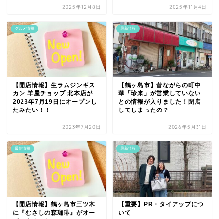
2025年12月8日
2025年11月4日
グルメ情報
最新情報
【開店情報】生ラムジンギス
【鶴ヶ島市】昔ながらの町中
カン 羊屋チョップ 北本店が
華「珍来」が営業していない
2023年7月19日にオープンし
との情報が入りました！閉店
たみたい！！
してしまったの？
2023年7月20日
2026年5月31日
最新情報
最新情報
【開店情報】鶴ヶ島市三ツ木
【重要】PR・タイアップにつ
に『むさしの森珈琲』がオー
いて