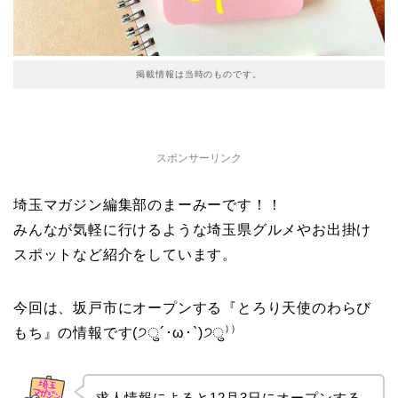
掲載情報は当時のものです。
スポンサーリンク
埼玉マガジン編集部のまーみーです！！
みんなが気軽に行けるような埼玉県グルメやお出掛け
スポットなど紹介をしています。
今回は、坂戸市にオープンする『とろり天使のわらび
もち』の情報です(੭ु´･ω･`)੭ु⁾⁾
求人情報によると12月3日にオープンする