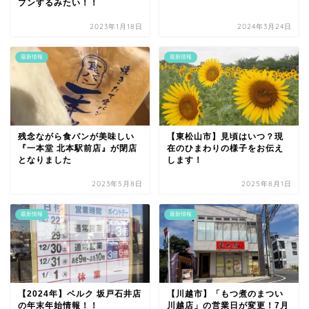
プンするみたい！！
2023年1月18日
2024年3月24日
最新情報
最新情報
残念ながら食パンが美味しい
【東松山市】見頃はいつ？現
『一本堂 北本駅前店』が閉店
在のひまわりの様子をお伝え
となりました
します！
2023年5月8日
2025年8月1日
最新情報
最新情報
【2024年】ベルク 坂戸石井店
【川越市】「もつ煮のまつい
の年末年始情報！！
川越店」の営業日が変更！7月