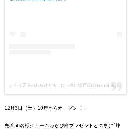
とろり天使のわらびもち にっさい坂戸店(@tenshino_warabimochi_sakado)がシェアした投稿
12月3日（土）10時からオープン！！
先着50名様クリームわらび餅プレゼントとの事( *´艸