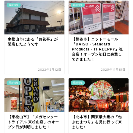
最新情報
最新情報
東松山市にある『お花亭』が
【熊谷市】ニットーモール
閉店したようです
『DAISO・Standard
Products・THREEPPY』複
合店！オープン初日に突撃し
てきました！
2022年3月12日
2025年11月15日
最新情報
最新情報
【東松山市】「メガセンター
【北本市】関東最大級の『ね
トライアル 東松山店」のオー
ぷたまつり』を見に行って来
プン日が判明しました！
ました♪