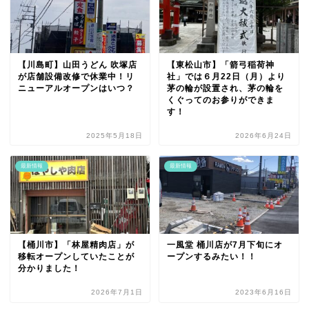
【川島町】山田うどん 吹塚店
【東松山市】「箭弓稲荷神
が店舗設備改修で休業中！リ
社」では６月22日（月）より
ニューアルオープンはいつ？
茅の輪が設置され、茅の輪を
くぐってのお参りができま
す！
2025年5月18日
2026年6月24日
最新情報
最新情報
【桶川市】「林屋精肉店」が
一風堂 桶川店が7月下旬にオ
移転オープンしていたことが
ープンするみたい！！
分かりました！
2026年7月1日
2023年6月16日