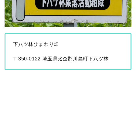
下八ツ林ひまわり畑
〒350-0122 埼玉県比企郡川島町下八ツ林