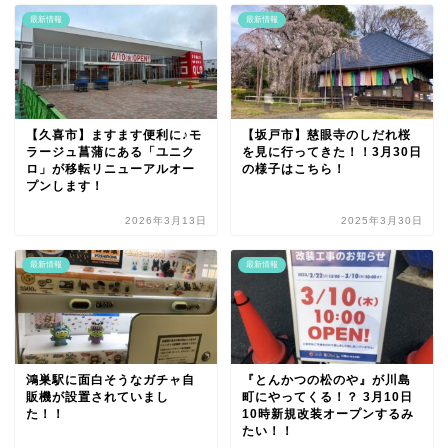
最新情報
最新情報
【久喜市】ますます便利に♪モ
【坂戸市】慈眼寺のしだれ桜
ラージュ菖蒲にある「ユニク
を見に行ってきた！！3月30日
ロ」が移転リニューアルオー
の様子はこちら！
プンします！
2026年3月13日
2025年3月30日
最新情報
最新情報
鴻巣駅に面白そうなガチャ自
『とんかつの松のや』が川島
販機が設置されていまし
町にやってくる！？ 3月10日
た！！
10時新規改装オープンするみ
たい！！