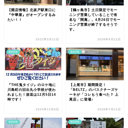
【開店情報】北坂戸駅東口に
【鶴ヶ島市】土日限定でモー
『中華屋』がオープンするみ
ニング営業していることで有
たい！！
名な「関庵」。4月26日でモー
ニング営業が終了するそうで
す。
2022年3月11日
2026年4月12日
最新情報
最新情報
『THE鬼タイジ』のロケ地に
【上尾市】期間限定！
川島町の旧出丸小学校が使わ
「BELTZ」のバスクチーズケ
れました！放送は12月5日14
ーキが「コレもう食べた？ 上
時です！
尾店」に登場♪
2020年12月4日
2026年7月21日
最新情報
最新情報