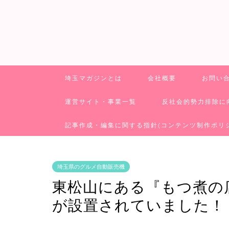
埼玉マガジンとは
会社概要
お問い
運営サイト・事業一覧
反社会的勢力排除に
記事作成・編集に関する指針(コンテンツ制作ポリ
埼玉県のグルメ自動販売機
東松山にある『もつ煮の
が設置されていました！