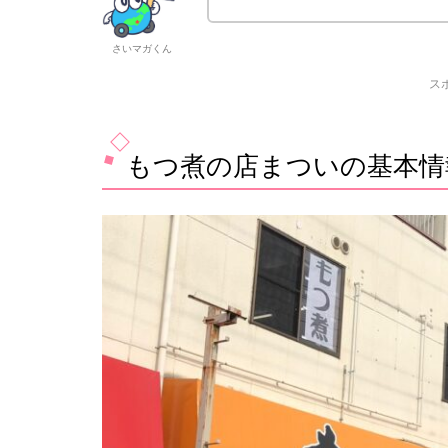
さいマガくん
ス
もつ煮の店まついの基本情