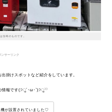
は当時のものです。
ポンサーリンク
お出掛けスポットなど紹介をしています。
す(੭ु´･ω･`)੭ु⁾⁾
販機が設置されていました♡