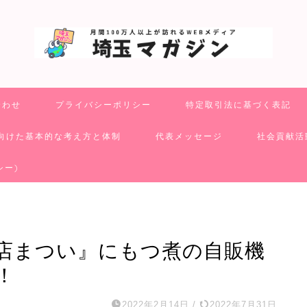
合わせ
プライバシーポリシー
特定取引法に基づく表記
向けた基本的な考え方と体制
代表メッセージ
社会貢献活
シー)
店まつい』にもつ煮の自販機
！
2022年2月14日
/
2022年7月31日