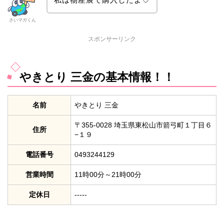
さいマガくん
スポンサーリンク
やきとり 三金の基本情報！！
名前
やきとり 三金
〒355-0028 埼玉県東松山市箭弓町１丁目６
住所
−１９
電話番号
0493244129
営業時間
11時00分～21時00分
定休日
‐‐‐‐‐