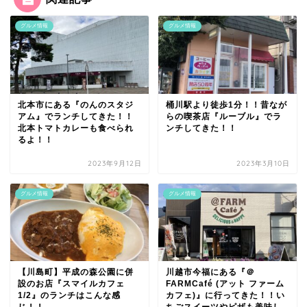
グルメ情報
グルメ情報
北本市にある『のんのスタジ
桶川駅より徒歩1分！！昔なが
アム』でランチしてきた！！
らの喫茶店『ルーブル』でラ
北本トマトカレーも食べられ
ンチしてきた！！
るよ！！
2023年9月12日
2023年3月10日
グルメ情報
グルメ情報
【川島町】平成の森公園に併
川越市今福にある『＠
設のお店『スマイルカフェ
FARMCafé (アット ファーム
1/2』のランチはこんな感
カフェ)』に行ってきた！！い