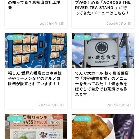
の知ってる？東松山自社工場
プが楽しめる「ACROSS THE
発！！
RIVER-TEA STAND-」に行
ってきた♪メニューはこちら！
2022年4月13日
2026年7月21日
グルメ情報
グルメ情報
福しん 坂戸八幡店には冷凍餃
てんぐ大ホール 鶴ヶ島若葉店
子やラーメンなどのグルメ自
で『湊や磯吉食堂』のメニュ
販機が設置されています！！
ーを食べてみた！！焼き魚を
ほぐして自分でお茶漬けも作
れます！！
2022年9月20日
2023年8月13日
グルメ情報
グルメ情報