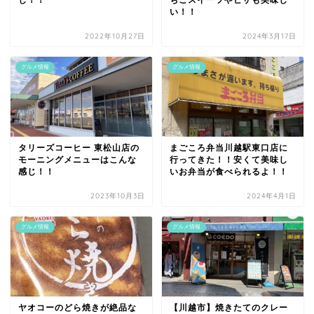
じ！！
ちごスイーツやピザも美味し
い！！
2022年10月27日
2024年3月17日
グルメ情報
グルメ情報
タリーズコーヒー 東松山店の
まごころ弁当川越駅東口店に
モーニングメニューはこんな
行ってきた！！安くて美味し
感じ！！
いお弁当が食べられるよ！！
2023年10月3日
2024年4月1日
グルメ情報
グルメ情報
ヤオコーのどら焼きが絶品な
【川越市】焼きたてのクレー