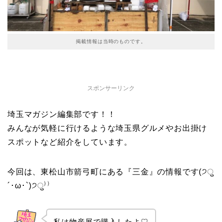
掲載情報は当時のものです。
スポンサーリンク
埼玉マガジン編集部です！！
みんなが気軽に行けるような埼玉県グルメやお出掛け
スポットなど紹介をしています。
今回は、東松山市箭弓町にある『三金』の情報です(੭ु
´･ω･`)੭ु⁾⁾
私は物産展で購入したよ♡