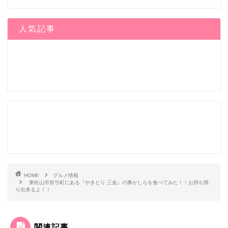
人気記事
HOME
グルメ情報
東松山市箭弓町にある『やきとり 三金』の豚かしらを食べてみた！！お持ち帰
り出来るよ！！
関連記事