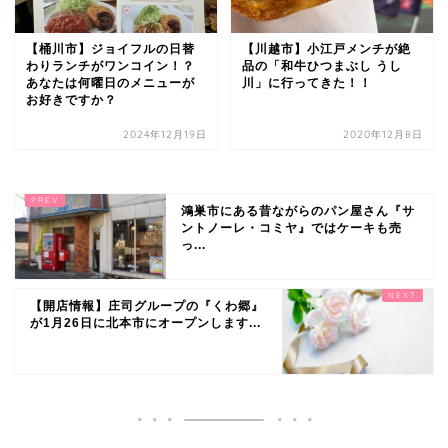
【桶川市】ジョイフルの日替
【川越市】小江戸メンチが絶
わりランチがワンコイン！？
品の「和牛ひつまぶし うし
あなたは何曜日のメニューが
川」に行ってきた！！
お好きですか？
2024年12月19日
2020年12月8日
鴻巣市にある昔ながらのパン屋さん『サ
ントノーレ・コミヤ』ではケーキも売
っ...
【開店情報】庄司グループの『くわ郷』
が1月26日に北本市にオープンします...