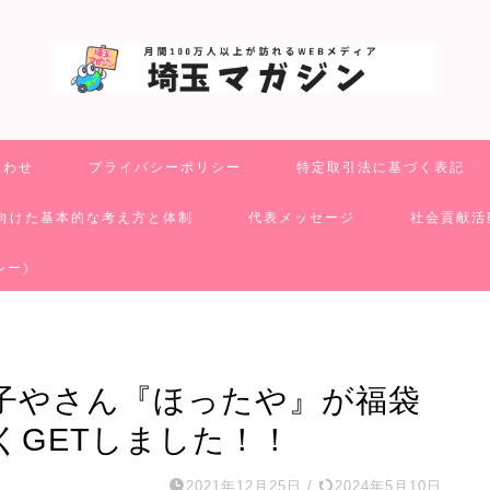
合わせ
プライバシーポリシー
特定取引法に基づく表記
向けた基本的な考え方と体制
代表メッセージ
社会貢献活
シー)
子やさん『ほったや』が福袋
くGETしました！！
2021年12月25日
/
2024年5月10日