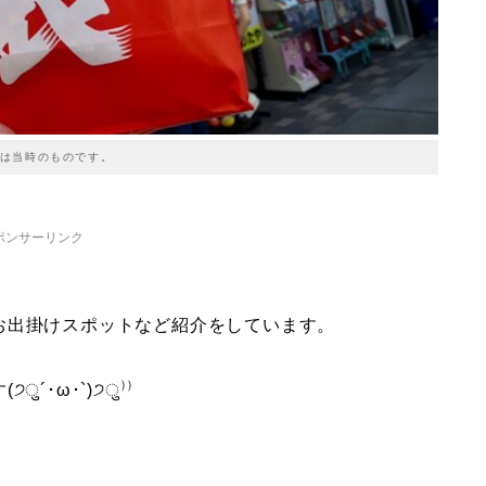
は当時のものです。
ポンサーリンク
お出掛けスポットなど紹介をしています。
･ω･`)੭ु⁾⁾