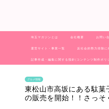
埼玉マガジンとは
会社概要
お問い
運営サイト・事業一覧
反社会的勢力排除に
記事作成・編集に関する指針(コンテンツ制作ポリ
グルメ情報
東松山市高坂にある駄菓
の販売を開始！！さっそ