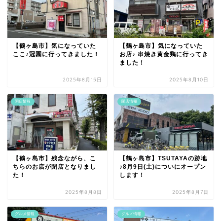
【鶴ヶ島市】気になっていた
【鶴ヶ島市】気になっていた
ここ♪冠園に行ってきました！
お店♪ 串焼き黄金鶏に行ってき
ました！
2025年8月15日
2025年8月10日
閉店情報
開店情報
【鶴ヶ島市】残念ながら、こ
【鶴ヶ島市】TSUTAYAの跡地
ちらのお店が閉店となりまし
♪8月9日(土)についにオープン
た！
します！
2025年8月8日
2025年8月7日
グルメ情報
グルメ情報