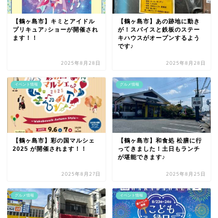
【鶴ヶ島市】キミとアイドル
【鶴ヶ島市】あの跡地に動き
プリキュア♪ショーが開催され
が！スパイスと鉄板のステー
ます！！
キハウスがオープンするよう
です♪
2025年8月28日
2025年8月28日
イベント情報
グルメ情報
【鶴ヶ島市】彩の国マルシェ
【鶴ヶ島市】和食処 松膳に行
2025 が開催されます！！
ってきました！土日もランチ
が堪能できます♪
2025年8月27日
2025年8月25日
グルメ情報
イベント情報