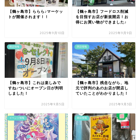
【鶴ヶ島市】ららら♪マーケッ
【鶴ヶ島市】フードロス削減
トが開催されます！！
を目指すお店が新規開店！お
得にお買い物ができました♪
2025年9月10日
2025年9月9日
開店情報
閉店情報
【鶴ヶ島市】これは楽しみで
【鶴ヶ島市】残念ながら、地
すね♪ついにオープン日が判明
元で評判のあのお店が閉店し
しました！
ていたことがわかりました！
2025年9月5日
2025年9月3日
イベント情報
開店情報