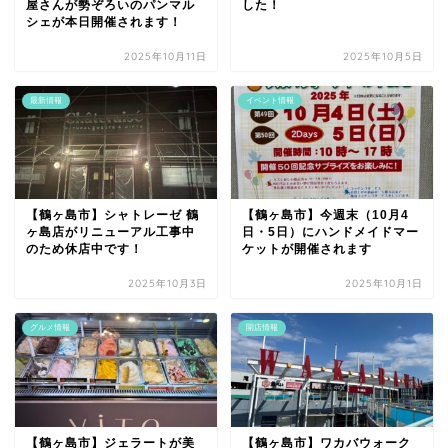
屋さんが勢ぞろいのパンマル
した！
シェが本日開催されます！
2025年10月11日
2025年10月5日
最新情報
イベント情報
【鶴ヶ島市】シャトレーゼ 鶴
【鶴ヶ島市】今週末（10月4
ヶ島店がリニューアル工事中
日・5日）にハンドメイドマー
のため休店中です！
ケットが開催されます
2025年10月3日
2025年10月1日
グルメ情報
開店情報
【鶴ヶ島市】ジェラートが美
【鶴ヶ島市】ワカバウォーク