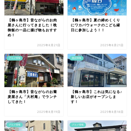
【鶴ヶ島市】昔ながらのお肉
【鶴ヶ島市】夏の締めくくり
屋さんに行ってきました！晩
にワカバウォークのこども縁
御飯の一品に揚げ物もおすす
日に参加しよう！！
め！
2025年8月21日
2025年8月21日
グルメ情報
開店情報
【鶴ヶ島市】昔ながらのお蕎
【鶴ヶ島市】これは気になる♪
麦屋さん「大村庵」でランチ
新しいお店がオープンしま
してきた！
す！
2025年8月19日
2025年8月18日
グルメ情報
グルメ情報