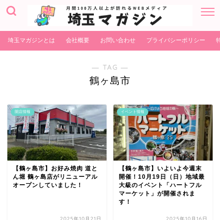
埼玉マガジンとは
会社概要
お問い合わせ
プライバシーポリシー
― TAG ―
鶴ヶ島市
開店情報
イベント情報
【鶴ヶ島市】お好み焼肉 道と
【鶴ヶ島市】いよいよ今週末
ん堀 鶴ヶ島店がリニューアル
開催！10月19日（日）地域最
オープンしていました！
大級のイベント「ハートフル
マーケット」が開催されま
す！
2025年10月21日
2025年10月16日