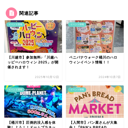
関連記事
イベント情報
イベント情報
【川越市】参加無料♪「川越ハ
ベニバナウォーク桶川のハロ
ッピーハロウィン 2025」が開
ウィンイベント情報！！
催されます！
2025年10月12日
2024年10月7日
イベント情報
イベント情報
【桶川市】圧倒的没入感を体
【入間市】パン屋さんが大集
験しよう！！ドームプラネッ
合！『PAN's BREAD