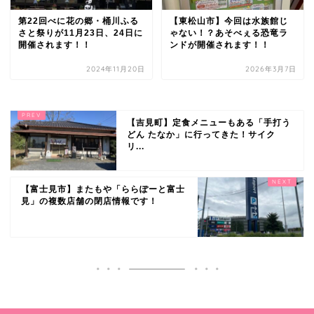
第22回べに花の郷・桶川ふる
【東松山市】今回は水族館じ
さと祭りが11月23日、24日に
ゃない！？あそべぇる恐竜ラ
開催されます！！
ンドが開催されます！！
2024年11月20日
2026年3月7日
【吉見町】定食メニューもある「手打う
どん たなか」に行ってきた！サイク
リ...
【富士見市】またもや「ららぽーと富士
見」の複数店舗の閉店情報です！