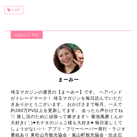
久喜市
ABOUT ME
まーみー
埼玉マガジンの運営の【まーみー】です。 ヘアバンド
がトレードマーク！ 埼玉マガジンを毎日読んでいただ
きありがとうございます。 おかげさまで毎月、一人で
約280万PV以上を更新してます。 会ったら声かけてね
♡ 推し活のために頑張って稼ぎます✨ 菊池風磨くんが
大好き( ¨̮ )♥モナキのジュニ様も大好き♥ 毎日楽しくて
しょうがない✨✨ アプリ・フリーペーパー発行・ラジオ
番組あり 東松山市観光協会・嵐山町観光協会・比企広