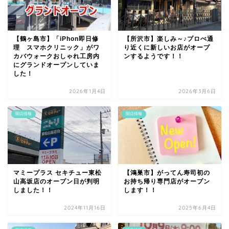
【鶴ヶ島市】「iPhon即日修
【所沢市】楽しみ～♪プロぺ通
理 スマホクリニック」がワ
り近くに新しいお店がオープ
カバウォークおしゃれ工房内
ンするようです！！
にグランドオープンしていま
した！
2026年1月4日
2026年3月6日
開店情報
開店情報
マミープラス セキチュー東松
【鴻巣市】がってん寿司初の
山高坂店のオープン日が判明
お持ち帰り専門店がオープン
しました！！
します！！
2024年11月16日
2025年6月4日