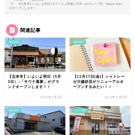
【久喜市】いよいよ明日♪モラージュ菖蒲に日本一のクレープ店「Dipper Dan」
がオープンします！
関連記事
開店情報
開店情報
【北本市】いよいよ明日（5月
【11月17日(金)】シャトレー
3日）♪「サウナ蒸新」がグラ
ゼ川越砂店がリニューアルオ
ンドオープンします！！
ープンするみたい！！
2026年5月2日
2023年11月9日
開店情報
グルメ情報