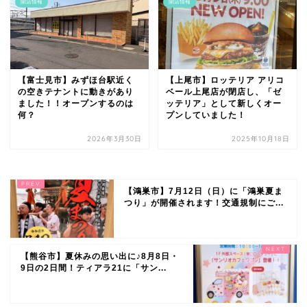
開店情報
開店情報
【富士見市】みずほ台駅近く
【上尾市】ロッテリア アリコ
の空きテナントに動きがあり
ベール上尾店が閉店し、「ゼ
ました！！オープンするのは
ッテリア」として新しくオー
何？
プンしていました！
2026年3月30日
2025年10月18日
【鴻巣市】7月12日（日）に「鴻巣夏ま
つり」が開催されます！交通規制にご...
【熊谷市】夏休みの思い出に♪8月8日・
9日の2日間！ティアラ21に「サン...