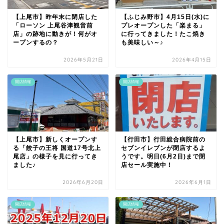
【上尾市】昨年末に閉店した
【ふじみ野市】4月15日(水)に
「ローソン 上尾谷津観音前
プレオープンした「楽まる」
店」の跡地に動きが！何がオ
に行ってきました！たこ焼き
ープンするの？
も美味しい～♪
2026年5月21日
2026年4月15日
開店情報
開店情報
【上尾市】新しくオープンす
【行田市】行田総合病院前の
る「餃子の王将 国道17号北上
セブンイレブンが閉店するよ
尾店」の様子を見に行ってき
うです。明日(6月2日)まで閉
ました♪
店セール実施中！
2026年6月20日
2026年6月1日
開店情報
開店情報