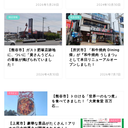
2026年5月28日
2024年10月30日
開店情報
最新情報
【熊谷市】ガスト肥塚店跡地
【所沢市】「和牛焼肉 Dining
に、ついに「資さんうどん」
煌」が『和牛焼肉 うしまつ』
の看板が掲げられていまし
として本日リニューアルオー
た！
プンしました！
2026年4月30日
2026年7月7日
【熊谷市】トロける「世界一のもつ煮」
を食べてきました！「大衆食堂 百万
石...
【上尾市】豪華な景品がたくさん！アリ