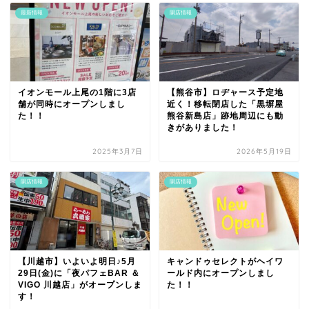
最新情報
開店情報
イオンモール上尾の1階に3店
【熊谷市】ロヂャース予定地
舗が同時にオープンしまし
近く！移転閉店した「黒塀屋
た！！
熊谷新島店」跡地周辺にも動
きがありました！
2025年3月7日
2026年5月19日
開店情報
開店情報
【川越市】いよいよ明日♪5月
キャンドゥセレクトがヘイワ
29日(金)に「夜パフェBAR ＆
ールド内にオープンしまし
VIGO 川越店」がオープンしま
た！！
す！