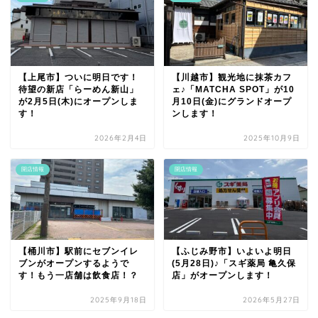
【上尾市】ついに明日です！
【川越市】観光地に抹茶カフ
待望の新店「らーめん新山」
ェ♪「MATCHA SPOT」が10
が2月5日(木)にオープンしま
月10日(金)にグランドオープ
す！
ンします！
2026年2月4日
2025年10月9日
開店情報
開店情報
【桶川市】駅前にセブンイレ
【ふじみ野市】いよいよ明日
ブンがオープンするようで
(5月28日)♪「スギ薬局 亀久保
す！もう一店舗は飲食店！？
店」がオープンします！
2025年9月18日
2026年5月27日