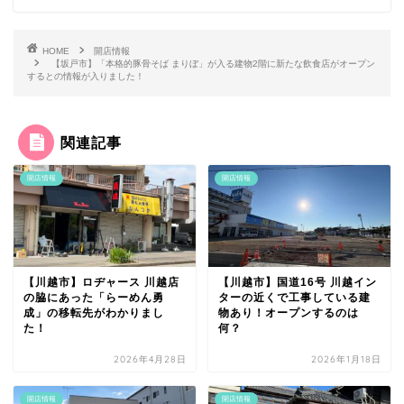
HOME
開店情報
【坂戸市】「本格的豚骨そば まりぼ」が入る建物2階に新たな飲食店がオープン
するとの情報が入りました！
関連記事
開店情報
開店情報
【川越市】ロヂャース 川越店
【川越市】国道16号 川越イン
の脇にあった「らーめん勇
ターの近くで工事している建
成」の移転先がわかりまし
物あり！オープンするのは
た！
何？
2026年4月28日
2026年1月18日
開店情報
開店情報