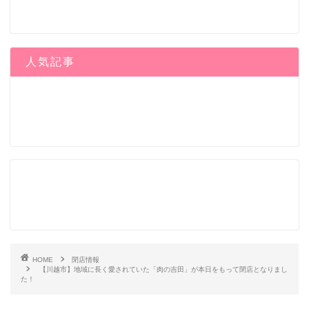
人気記事
HOME
閉店情報
【川越市】地域に長く愛されていた「肉の吉田」が本日をもって閉店となりまし
た！