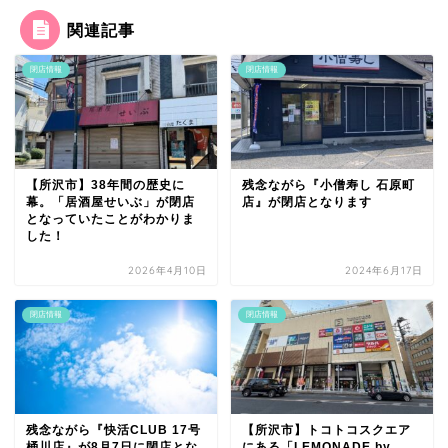
関連記事
閉店情報
閉店情報
【所沢市】38年間の歴史に
残念ながら『小僧寿し 石原町
幕。「居酒屋せいぶ」が閉店
店』が閉店となります
となっていたことがわかりま
した！
2026年4月10日
2024年6月17日
閉店情報
閉店情報
残念ながら『快活CLUB 17号
【所沢市】トコトコスクエア
桶川店』が8月7日に閉店とな
にある「LEMONADE by