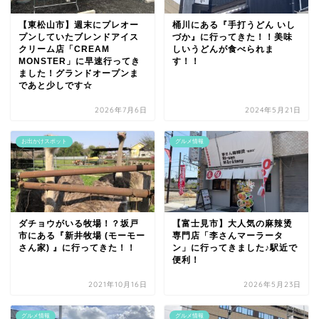
【東松山市】週末にプレオー
桶川にある『手打うどん いし
プンしていたブレンドアイス
づか』に行ってきた！！美味
クリーム店「CREAM
しいうどんが食べられま
MONSTER」に早速行ってき
す！！
ました！グランドオープンま
であと少しです☆
2026年7月6日
2024年5月21日
お出かけスポット
グルメ情報
ダチョウがいる牧場！？坂戸
【富士見市】大人気の麻辣烫
市にある『新井牧場 (モーモー
専門店「李さんマーラータ
さん家) 』に行ってきた！！
ン」に行ってきました♪駅近で
便利！
2021年10月16日
2026年5月23日
グルメ情報
グルメ情報