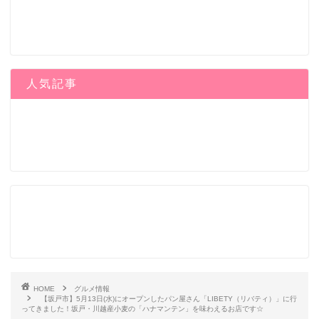
人気記事
HOME
グルメ情報
【坂戸市】5月13日(水)にオープンしたパン屋さん「LIBETY（リバティ）」に行
ってきました！坂戸・川越産小麦の「ハナマンテン」を味わえるお店です☆