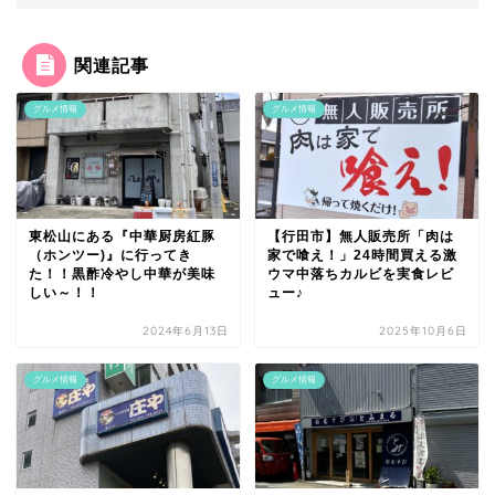
関連記事
グルメ情報
グルメ情報
東松山にある『中華厨房紅豚
【行田市】無人販売所「肉は
（ホンツー)』に行ってき
家で喰え！」24時間買える激
た！！黒酢冷やし中華が美味
ウマ中落ちカルビを実食レビ
しい～！！
ュー♪
2024年6月13日
2025年10月6日
グルメ情報
グルメ情報