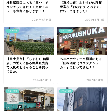
桶川駅西口にある「庄や」で
【東松山市】おむすびの種類
ランチしてきた！！定食メニ
豊富な「おむすび とみまる」
ューも豊富にあります！！
に行ってきました♪
2024年8月14日
2026年5月14日
グルメ情報
グルメ情報
【富士見市】「しまむら 鶴瀬
ベニバナウォーク桶川にある
店」の近くにある野菜直売所
『紅福酒家（コウフクシュ
で人気のとうもろこしを買っ
カ）』に行ってきた！！
てみた♪
2026年6月1日
2023年8月9日
グルメ情報
グルメ情報