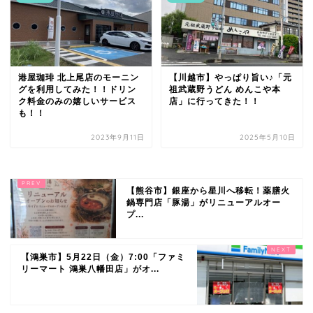
港屋珈琲 北上尾店のモーニン
【川越市】やっぱり旨い♪「元
グを利用してみた！！ドリン
祖武蔵野うどん めんこや本
ク料金のみの嬉しいサービス
店」に行ってきた！！
も！！
2023年9月11日
2025年5月10日
【熊谷市】銀座から星川へ移転！薬膳火
鍋専門店「豚湯」がリニューアルオー
プ...
【鴻巣市】5月22日（金）7:00「ファミ
リーマート 鴻巣八幡田店」がオ...