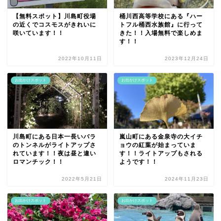
【無料スポット】川島町役場
桶川西高等学校にある『ハー
の近くでコスモスがきれいに
トフル桶西水族館』に行って
咲いています！！
きた！！入場無料で楽しめま
す！！
2022年10月11日
2023年12月24日
お出かけスポット
お出かけスポット
川島町にある日本一長いバラ
嵐山町にある金泉寺の大イチ
のトンネルがライトアップさ
ョウの紅葉が始まっていま
れています！！夜は昼と違い
す！！ライトアップもされる
ロマンチック！！
ようです！！
2022年5月21日
2024年11月23日
お出かけスポット
お出かけスポット