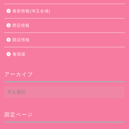
最新情報(埼玉全域)
閉店情報
開店情報
養鶏場
アーカイブ
ア
ー
カ
イ
ブ
固定ページ