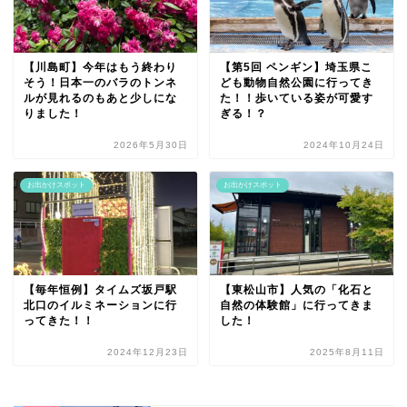
【川島町】今年はもう終わり
【第5回 ペンギン】埼玉県こ
そう！日本一のバラのトンネ
ども動物自然公園に行ってき
ルが見れるのもあと少しにな
た！！歩いている姿が可愛す
りました！
ぎる！？
2026年5月30日
2024年10月24日
お出かけスポット
お出かけスポット
【毎年恒例】タイムズ坂戸駅
【東松山市】人気の「化石と
北口のイルミネーションに行
自然の体験館」に行ってきま
ってきた！！
した！
2024年12月23日
2025年8月11日