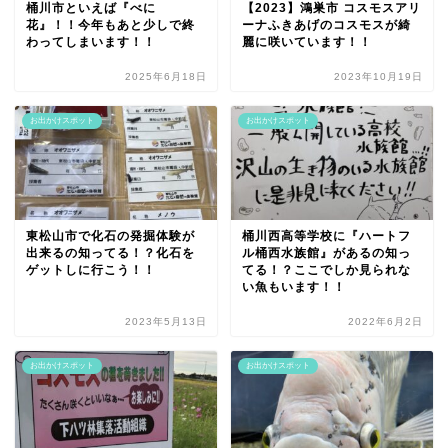
桶川市といえば『べに
【2023】鴻巣市 コスモスアリ
花』！！今年もあと少しで終
ーナふきあげのコスモスが綺
わってしまいます！！
麗に咲いています！！
2025年6月18日
2023年10月19日
お出かけスポット
お出かけスポット
東松山市で化石の発掘体験が
桶川西高等学校に『ハートフ
出来るの知ってる！？化石を
ル桶西水族館』があるの知っ
ゲットしに行こう！！
てる！？ここでしか見られな
い魚もいます！！
2023年5月13日
2022年6月2日
お出かけスポット
お出かけスポット