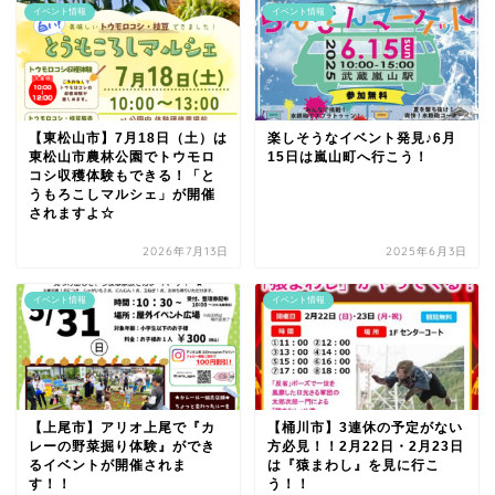
イベント情報
イベント情報
【東松山市】7月18日（土）は
楽しそうなイベント発見♪6月
東松山市農林公園でトウモロ
15日は嵐山町へ行こう！
コシ収穫体験もできる！「と
うもろこしマルシェ」が開催
されますよ☆
2026年7月13日
2025年6月3日
イベント情報
イベント情報
【上尾市】アリオ上尾で『カ
【桶川市】3連休の予定がない
レーの野菜掘り体験』ができ
方必見！！2月22日・2月23日
るイベントが開催されま
は『猿まわし』を見に行こ
す！！
う！！