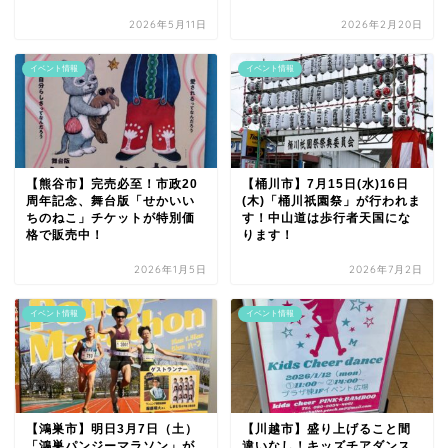
2026年5月11日
2026年2月20日
イベント情報
イベント情報
【熊谷市】完売必至！市政20
【桶川市】7月15日(水)16日
周年記念、舞台版「せかいい
(木)「桶川祇園祭」が行われま
ちのねこ」チケットが特別価
す！中山道は歩行者天国にな
格で販売中！
ります！
2026年1月5日
2026年7月2日
イベント情報
イベント情報
【鴻巣市】明日3月7日（土）
【川越市】盛り上げること間
「鴻巣パンジーマラソン」が
違いなし！キッズチアダンス