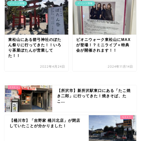
イベント情報
イベント情報
東松山にある箭弓神社のぼた
ピオニウォーク東松山にMAX
ん祭りに行ってきた！！いろ
が登場！？ミニライブ＋特典
り茶屋ぼたんが営業して
会が開催されます！！
た！！
2022年4月24日
2024年11月14日
【所沢市】新所沢駅東口にある「たこ焼
き二郎」に行ってきた！焼きそば、た
こ...
【桶川市】「吉野家 桶川北店」が閉店
していたことが分かりました！