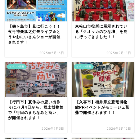
【鶴ヶ島市】見に行こう！！
東松山市役所に展示されてい
夜弓神楽狐之灯矢ライブ＆と
る「クオッカのひな壇」を見
うやおにいさんショーが開催
に行ってきました！！
されます！
2025年5月16日
2025年2月18日
イベント情報
イベント情報
【行田市】夏休みの思い出作
【久喜市】福井県立恐竜博物
りに♪7月4日から、郷土博物館
館PRイベントがモラージュ菖
で「行田のまちなみと商い」
蒲で開催されます！！
が開催されます！
2026年7月3日
2026年3月12日