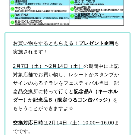
お買い物をするともらえる！
プレゼント企画
も
実施されます！
2月7日（土）〜2月14日（土）
の期間中に上記
対象店舗でお買い物し、レシートかスタンプか
サインのあるチラシをフェスティバル当日、記
念品交換所に持って行くと
記念品A（キーホル
ダー）
か
記念品B（限定つるゴン缶バッジ）
を
もらうことができますよ☆
交換対応日時
は2月14日（土）10:00〜16:00
ま
でです。