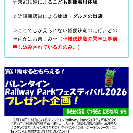
☆東武鉄道による
こども制服着用体験
☆近隣商店街による
物販・グルメの出店
☆ここでしか見られない軽便鉄道の走行。どの
車両かはお楽しみ☆
（※軽便鉄道の乗車は事前
申し込みされている方のみ。）