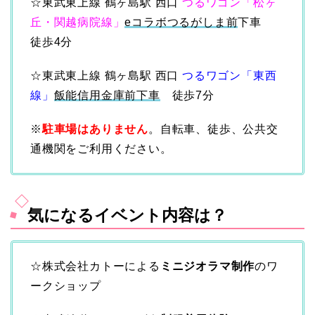
☆東武東上線 鶴ヶ島駅 西口
つるワゴン「松ヶ
丘・関越病院線」
eコラボつるがしま前
下車
徒歩4分
☆東武東上線 鶴ヶ島駅 西口
つるワゴン「東西
線」
飯能信用金庫前下車
徒歩7分
※
駐車場はありません
。自転車、徒歩、公共交
通機関をご利用ください。
気になるイベント内容は？
☆株式会社カトーによる
ミニジオラマ制作
のワ
ークショップ