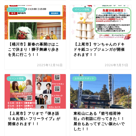
イベント情報
イベント情報
【桶川市】新春の幕開けはこ
【上尾市】サンちゃんのドキ
こで決まり！獅子舞練り歩き
ドキ紙コップジェンガが開催
を見に行こう！！
されます！！
2025年12月16日
2026年3月31日
イベント情報
お出かけスポット
【上尾市】アリオで『弾き語
東松山にある『箭弓稲荷神
り＆お笑い フリーライブ』が
社』の初詣に行ってきた！！
開催されます！！
屋台もあってすごい賑わいで
した！！