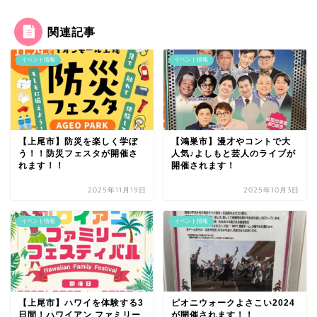
関連記事
イベント情報
イベント情報
【上尾市】防災を楽しく学ぼ
【鴻巣市】漫才やコントで大
う！！防災フェスタが開催さ
人気♪よしもと芸人のライブが
れます！！
開催されます！
2025年11月19日
2025年10月3日
イベント情報
イベント情報
【上尾市】ハワイを体験する3
ピオニウォークよさこい2024
日間！ハワイアン ファミリー
が開催されます！！