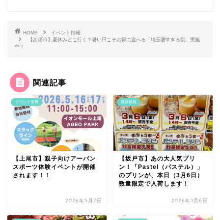
HOME
イベント情報
【加須市】夏休みどこ行く？暑い日こそお得に遊べる「埼玉暑すぎる割」実施
中！
関連記事
イベント情報
最新情報
【上尾市】親子向けアーバン
【坂戸市】あの大人気プリ
スポーツ体験イベントが開催
ン！「Pastel（パステル）」
されます！！
のプリンが、本日（3月6日）
数量限定で入荷します！
2026年5月7日
2026年3月6日