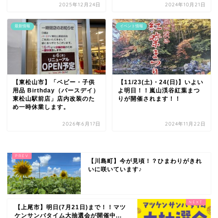
2025年12月24日
2024年10月21日
最新情報
イベント情報
【東松山市】「ベビー・子供
【11/23(土)・24(日)】いよい
用品 Birthday（バースデイ）
よ明日！！嵐山渓谷紅葉まつ
東松山駅前店」店内改装のた
りが開催されます！！
め一時休業します。
2026年6月17日
2024年11月22日
【川島町】今が見頃！？ひまわりがきれ
いに咲いています♪
【上尾市】明日(7月21日)まで！！マツ
ケンサンバタイム大抽選会が開催中...