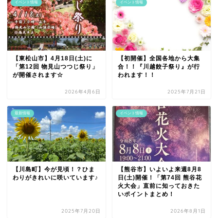
イベント情報
イベント情報
【東松山市】4月18日(土)に
【初開催】全国各地から大集
「第12回 物見山つつじ祭り」
合！！『川越餃子祭り』が行
が開催されます☆
われます！！
2026年4月6日
2025年7月21日
最新情報
イベント情報
【川島町】今が見頃！？ひま
【熊谷市】いよいよ来週8月8
わりがきれいに咲いています♪
日(土)開催！「第74回 熊谷花
火大会」直前に知っておきた
いポイントまとめ！
2025年7月20日
2026年8月1日