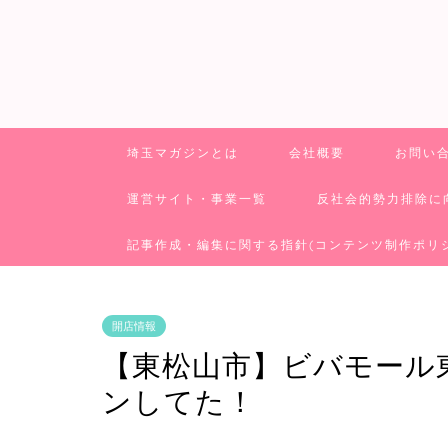
埼玉マガジンとは
会社概要
お問い
運営サイト・事業一覧
反社会的勢力排除に
記事作成・編集に関する指針(コンテンツ制作ポリ
開店情報
【東松山市】ビバモール
ンしてた！