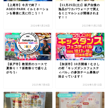
【上尾市】今月で終了！
【11月25日(土)】坂戸自慢の
AGEO PARK イルミネーショ
逸品がワカバウォークで買え
ンを最後に見に行こう！！
るミニマルシェが開催されま
す！！
2026年1月28日
2023年11月23日
イベント情報
イベント情報
【坂戸市】教習所のコースで
【加須市】10月開催！むさし
夏祭り！？坂教祭りで盛り上
の村「キッズダンスフェステ
がろう♪
ィバル」の参加チーム募集が
始まっています！
2025年7月8日
2026年5月12日
イベント情報
イベント情報