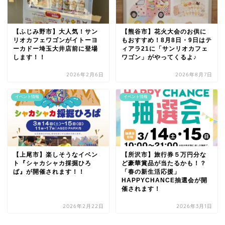
【ふじみ野市】大人気！サン
【熊谷市】花火大会のお供に
リオカフェワゴンがイトーヨ
もおすすめ！8月8日・9日はテ
ーカドー埼玉大井店前に登場
ィアラ21に「サンリオカフェ
します！！
ワゴン」がやってくるよ♪
2026年2月6日
2026年8月7日
イベント情報
イベント情報
【上尾市】楽しそうなイベン
【所沢市】旅行券５万円分な
ト『シャカシャカ採掘ひろ
ど豪華賞品が当たるかも！？
ば』が開催されます！！
「春の新生活応援」
HAPPYCHANCE抽選会が開
催されます！
2026年2月22日
2026年3月1日